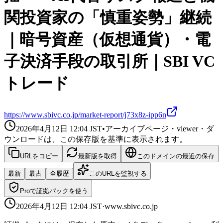
関投資家の「慎重姿勢」継続
｜暗号資産（仮想通貨）・電
子決済手段の取引所｜SBI VC
トレード
https://www.sbivc.co.jp/market-report/j73x8z-ipp6n
2026年4月12日 12:04
JST
•
アーカイブページ・viewer・ダ
ウンロードは、この保存版を基準に表示されます。
URLをコピー
最新版を取得
このドメインの最近の保存
最新
最古
全履歴
このURLを監視する
Proで証拠パックを使う
2026年4月12日 12:04
JST
·
www.sbivc.co.jp