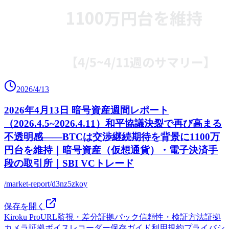
2026/4/13
2026年4月13日 暗号資産週間レポート
（2026.4.5~2026.4.11）和平協議決裂で再び高まる
不透明感――BTCは交渉継続期待を背景に1100万
円台を維持｜暗号資産（仮想通貨）・電子決済手
段の取引所｜SBI VCトレード
/market-report/d3nz5zkoy
保存を開く
Kiroku Pro
URL監視・差分
証拠パック
信頼性・検証方法
証拠
カメラ
証拠ボイスレコーダー
保存ガイド
利用規約
プライバシ