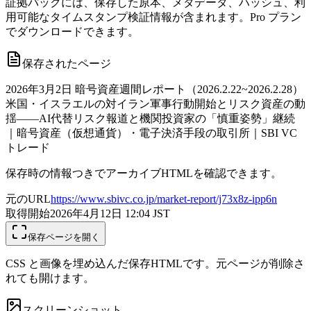
証拠パックには、保存した原本、メタデータ、ハッシュ、利
用可能なタイムスタンプ検証情報が含まれます。Pro プラン
でダウンロードできます。
保存されたページ
2026年3月2日 暗号資産週間レポート（2026.2.22~2026.2.28）
米国・イスラエルの対イラン軍事行動開始とリスク資産の動
揺――AI代替リスク報道と機関投資家の「慎重姿勢」継続
｜暗号資産（仮想通貨）・電子決済手段の取引所｜SBI VC
トレード
保存時の情報つきでアーカイブHTMLを確認できます。
元のURL
https://www.sbivc.co.jp/market-report/j73x8z-ipp6n
取得開始
2026年4月12日 12:04
JST
保存ページを開く
CSS と画像を埋め込んだ保存HTMLです。元ページが削除さ
れても開けます。
スクリーンショット