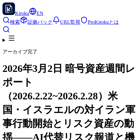
Kiroku
EN
検索
証拠パック
URL監視
Pro
Kirokuとは
アーカイブ完了
2026年3月2日 暗号資産週間レ
ポート
（2026.2.22~2026.2.28）米
国・イスラエルの対イラン軍
事行動開始とリスク資産の動
揺――AI代替リスク報道と機