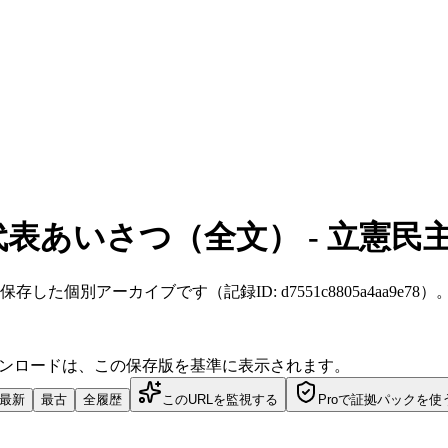
代表あいさつ（全文） - 立憲民
:32 JST に保存した個別アーカイブです（記録ID: d7551c8805a4aa9e78）
ダウンロードは、この保存版を基準に表示されます。
最新
最古
全履歴
このURLを監視する
Proで証拠パックを使