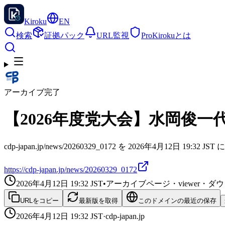
Kiroku
EN
検索
証拠パック
URL監視
Pro
Kirokuとは
アーカイブ完了
【2026年度党大会】水岡俊一
cdp-japan.jp/news/20260329_0172 を 2026年4月12日 19
https://cdp-japan.jp/news/20260329_0172
2026年4月12日 19:32
JST
•
アーカイブページ・viewer・
URLをコピー
最新版を取得
このドメインの最近の保存
2026年4月12日 19:32
JST
·
cdp-japan.jp