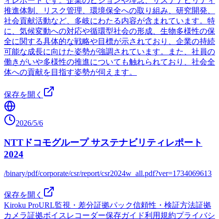
ィレポートです。企業のビジョンや理念、サステナビリティ
推進体制、リスク管理、環境保全への取り組み、研究開発、
社会貢献活動など、多岐にわたる内容が含まれています。特
に、気候変動への対応や循環型社会の形成、生物多様性の保
全に関する具体的な戦略や目標が示されており、企業の持続
可能な成長に向けた姿勢が強調されています。また、社員の
働きがいや多様性の推進についても触れられており、社会全
体への貢献を目指す姿勢が伺えます。
保存を開く
2026/5/6
NTTドコモグループ サステナビリティレポート
2024
/binary/pdf/corporate/csr/report/csr2024w_all.pdf?ver=1734069613
保存を開く
Kiroku Pro
URL監視・差分
証拠パック
信頼性・検証方法
証拠
カメラ
証拠ボイスレコーダー
保存ガイド
利用規約
プライバシ