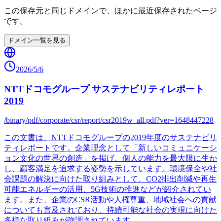
この保存元と同じドメインで、ほかに最近保存されたページ
です。
ドメイン一覧を見る
2026/5/6
NTTドコモグループ サステナビリティレポート
2019
/binary/pdf/corporate/csr/report/csr2019w_all.pdf?ver=1648447228
この文書は、NTTドコモグループの2019年度のサステナビリ
ティレポートです。企業理念として「新しいコミュニケーシ
ョン文化の世界の創造」を掲げ、個人の能力を最大限に生か
し、顧客満足を追求する姿勢を示しています。環境保全や社
会課題の解決に向けた取り組みとして、CO2排出削減や再生
可能エネルギーの活用、5G技術の推進などが紹介されてい
ます。また、企業のCSR活動や人権尊重、地域社会への貢献
についても言及されており、持続可能な社会の実現に向けた
多様な取り組みが強調されています。