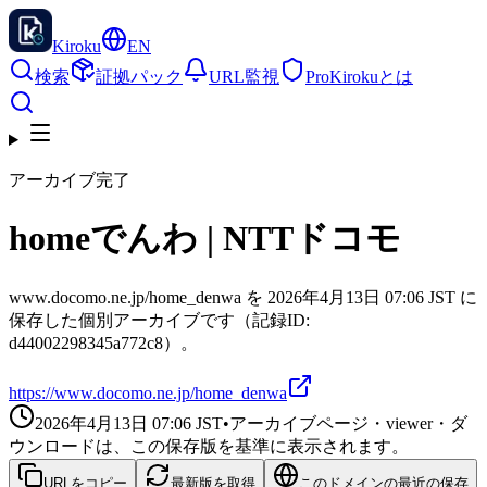
Kiroku
EN
検索
証拠パック
URL監視
Pro
Kirokuとは
アーカイブ完了
homeでんわ | NTTドコモ
www.docomo.ne.jp/home_denwa を 2026年4月13日 07:06 JST に
保存した個別アーカイブです（記録ID:
d44002298345a772c8）。
https://www.docomo.ne.jp/home_denwa
2026年4月13日 07:06
JST
•
アーカイブページ・viewer・ダ
ウンロードは、この保存版を基準に表示されます。
URLをコピー
最新版を取得
このドメインの最近の保存