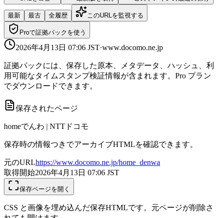
最新
最古
全履歴
このURLを監視する
Proで証拠パックを使う
2026年4月13日 07:06
JST
·
www.docomo.ne.jp
証拠パックには、保存した原本、メタデータ、ハッシュ、利
用可能なタイムスタンプ検証情報が含まれます。Pro プラン
でダウンロードできます。
保存されたページ
homeでんわ | NTTドコモ
保存時の情報つきでアーカイブHTMLを確認できます。
元のURL
https://www.docomo.ne.jp/home_denwa
取得開始
2026年4月13日 07:06
JST
保存ページを開く
CSS と画像を埋め込んだ保存HTMLです。元ページが削除さ
れても開けます。