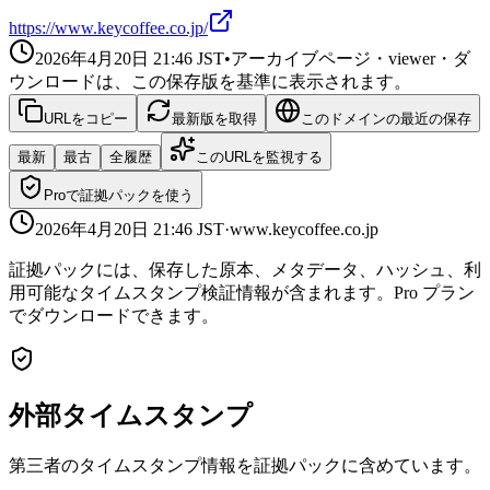
https://www.keycoffee.co.jp/
2026年4月20日 21:46
JST
•
アーカイブページ・viewer・ダ
ウンロードは、この保存版を基準に表示されます。
URLをコピー
最新版を取得
このドメインの最近の保存
最新
最古
全履歴
このURLを監視する
Proで証拠パックを使う
2026年4月20日 21:46
JST
·
www.keycoffee.co.jp
証拠パックには、保存した原本、メタデータ、ハッシュ、利
用可能なタイムスタンプ検証情報が含まれます。Pro プラン
でダウンロードできます。
外部タイムスタンプ
第三者のタイムスタンプ情報を証拠パックに含めています。