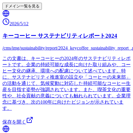
ドメイン一覧を見る
2026/5/12
キーコーヒー サステナビリティレポート2024
/cms/img/sustainability/report/2024_keycoffee_sustainability_report_.
この文書は、キーコーヒーの2024年のサステナビリティレポ
ートです。企業の持続可能な成長に向けた取り組みや、コー
ヒー文化の継承、環境への配慮について述べています。特
に、サステナビリティ推進室の設立や「コーヒーの未来部」
の活動を通じて、気候変動に対応した持続可能なコーヒー生
産を目指す姿勢が強調されています。また、喫茶文化の重要
性や、社会貢献の意義についても触れられています。企業理
念に基づき、次の100年に向けたビジョンが示されていま
す。
保存を開く