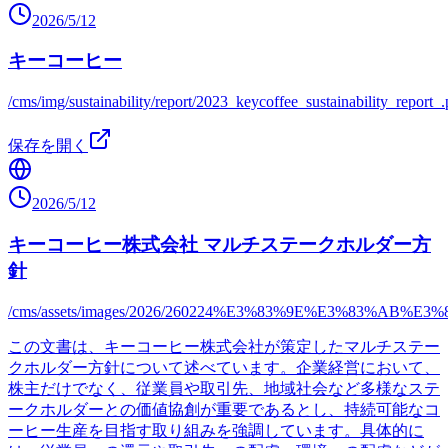
2026/5/12
キーコーヒー
/cms/img/sustainability/report/2023_keycoffee_sustainability_report_.
保存を開く
2026/5/12
キーコーヒー株式会社 マルチステークホルダー方
針
/cms/assets/images/2026/260224%E3%83%9E%E3%83%
この文書は、キーコーヒー株式会社が策定したマルチステー
クホルダー方針について述べています。企業経営において、
株主だけでなく、従業員や取引先、地域社会など多様なステ
ークホルダーとの価値協創が重要であるとし、持続可能なコ
ーヒー生産を目指す取り組みを強調しています。具体的に