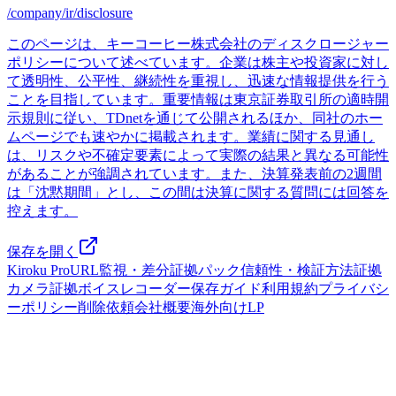
/company/ir/disclosure
このページは、キーコーヒー株式会社のディスクロージャー
ポリシーについて述べています。企業は株主や投資家に対し
て透明性、公平性、継続性を重視し、迅速な情報提供を行う
ことを目指しています。重要情報は東京証券取引所の適時開
示規則に従い、TDnetを通じて公開されるほか、同社のホー
ムページでも速やかに掲載されます。業績に関する見通し
は、リスクや不確定要素によって実際の結果と異なる可能性
があることが強調されています。また、決算発表前の2週間
は「沈黙期間」とし、この間は決算に関する質問には回答を
控えます。
保存を開く
Kiroku Pro
URL監視・差分
証拠パック
信頼性・検証方法
証拠
カメラ
証拠ボイスレコーダー
保存ガイド
利用規約
プライバシ
ーポリシー
削除依頼
会社概要
海外向けLP