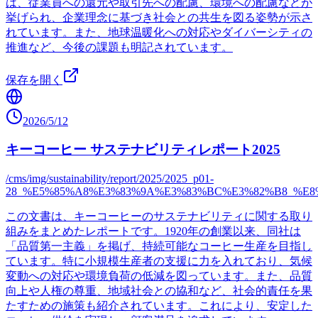
は、従業員への還元や取引先への配慮、環境への配慮などが
挙げられ、企業理念に基づき社会との共生を図る姿勢が示さ
れています。また、地球温暖化への対応やダイバーシティの
推進など、今後の課題も明記されています。
保存を開く
2026/5/12
キーコーヒー サステナビリティレポート2025
/cms/img/sustainability/report/2025/2025_p01-
28_%E5%85%A8%E3%83%9A%E3%83%BC%E3%82%B8_%E8
この文書は、キーコーヒーのサステナビリティに関する取り
組みをまとめたレポートです。1920年の創業以来、同社は
「品質第一主義」を掲げ、持続可能なコーヒー生産を目指し
ています。特に小規模生産者の支援に力を入れており、気候
変動への対応や環境負荷の低減を図っています。また、品質
向上や人権の尊重、地域社会との協和など、社会的責任を果
たすための施策も紹介されています。これにより、安定した