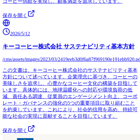
コーヒー供給を実現し、顧客満足を追求しています。
保存を開く
2026/5/12
キーコーヒー株式会社 サステナビリティ基本方針
/cms/assets/images/2023/03/2419eeb3d0f6a87f969190e191ebb920.pd
この文書は、キーコーヒー株式会社のサステナビリティ基本
方針について述べています。企業理念に基づき、コーヒーの
美味しさを追求し、心豊かなコーヒー文化の構築を目指して
います。具体的には、地球温暖化への対応や環境負荷の低
減、責任ある調達、従業員のエンゲージメント向上、コーポ
レート・ガバナンスの強化の5つの重要項目に取り組むこと
を約束しています。これにより、社会的信用を高め、持続可
能な社会の実現に貢献することを目指しています。
保存を開く