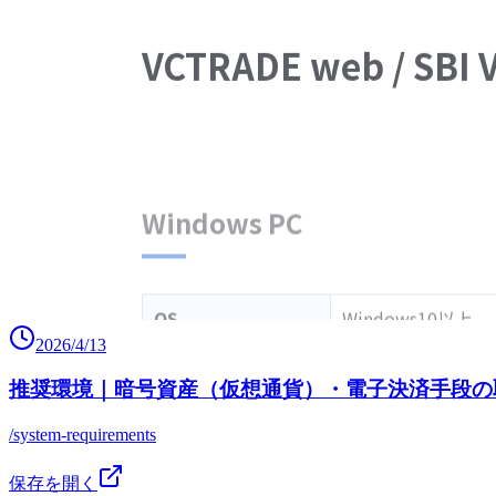
2026/4/13
推奨環境｜暗号資産（仮想通貨）・電子決済手段の取
/system-requirements
保存を開く