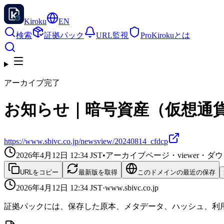
Kiroku
EN
検索
証拠パック
URL監視
Pro
Kirokuとは
アーカイブ完了
お知らせ｜暗号資産（仮想通貨
https://www.sbivc.co.jp/newsview/20240814_cfdcp
2026年4月12日 12:34
JST
•
アーカイブページ・viewer・
URLをコピー
最新版を取得
このドメインの最近の保存
2026年4月12日 12:34
JST
·
www.sbivc.co.jp
証拠パックには、保存した原本、メタデータ、ハッシュ、利用