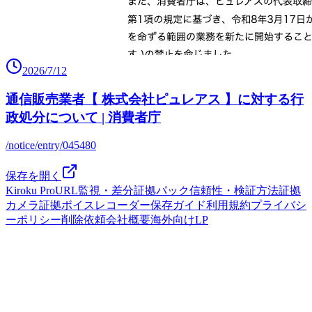
2026/7/12
通信販売業者【 株式会社ピュレアス 】に対する行
政処分について | 消費者庁
/notice/entry/045480
保存を開く
Kiroku Pro
URL監視・差分
証拠パック
信頼性・検証方法
証拠
カメラ
証拠ボイスレコーダー
保存ガイド
利用規約
プライバシ
ーポリシー
削除依頼
会社概要
海外向けLP