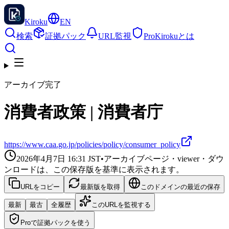
Kiroku
EN
検索
証拠パック
URL監視
Pro
Kirokuとは
アーカイブ完了
消費者政策 | 消費者庁
https://www.caa.go.jp/policies/policy/consumer_policy
2026年4月7日 16:31
JST
•
アーカイブページ・viewer・ダウ
ンロードは、この保存版を基準に表示されます。
URLをコピー
最新版を取得
このドメインの最近の保存
最新
最古
全履歴
このURLを監視する
Proで証拠パックを使う