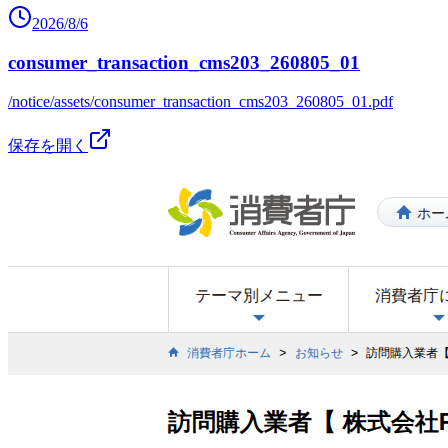
2026/8/6
consumer_transaction_cms203_260805_01
/notice/assets/consumer_transaction_cms203_260805_01.pdf
保存を開く