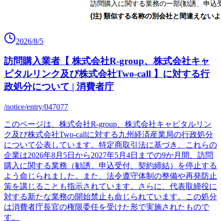
2026/8/5
訪問購入業者【 株式会社R-group、株式会社キャ
ピタルリンク及び株式会社Two-call 】に対する行
政処分について | 消費者庁
/notice/entry/047077
このページは、株式会社R-group、株式会社キャピタルリン
ク及び株式会社Two-callに対する九州経済産業局の行政処分
について公表しています。特定商取引法に基づき、これらの
企業は2026年8月5日から2027年5月4日までの9か月間、訪問
購入に関する業務（勧誘、申込受付、契約締結）を停止する
よう命じられました。また、法令遵守体制の整備や再発防止
策を講じることも指示されています。さらに、代表取締役に
対する新たな業務の開始禁止も命じられています。この処分
は消費者庁長官の権限委任を受けた形で実施されたもので
す。