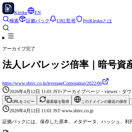
Kiroku
EN
検索
証拠パック
URL監視
Pro
Kirokuとは
アーカイブ完了
法人レバレッジ倍率｜暗号資産
https://www.sbivc.co.jp/leverageCorporation/2022/06
2026年4月12日 11:01
JST
•
アーカイブページ・viewer・
URLをコピー
最新版を取得
このドメインの最近の保存
2026年4月12日 11:01
JST
·
www.sbivc.co.jp
証拠パックには、保存した原本、メタデータ、ハッシュ、利用