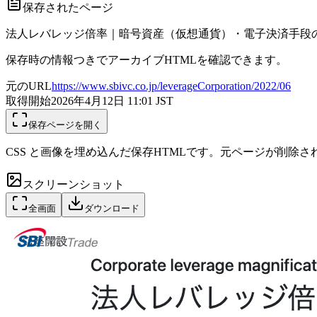
保存されたページ
法人レバレッジ倍率｜暗号資産（仮想通貨）・電子決済手段の取
保存時の情報つきでアーカイブHTMLを確認できます。
元のURL
https://www.sbivc.co.jp/leverageCorporation/2022/06
取得開始
2026年4月12日 11:01
JST
保存ページを開く
CSS と画像を埋め込んだ保存HTMLです。元ページが削除
スクリーンショット
全画面
ダウンロード