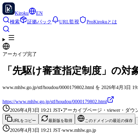
Kiroku
EN
検索
証拠パック
URL監視
Pro
Kirokuとは
アーカイブ完了
「先駆け審査指定制度」の対
www.mhlw.go.jp/stf/houdou/0000179802.html を 2026
https://www.mhlw.go.jp/stf/houdou/0000179802.html
2026年4月3日 19:21
JST
•
アーカイブページ・viewer・
URLをコピー
最新版を取得
このドメインの最近の保存
2026年4月3日 19:21
JST
·
www.mhlw.go.jp