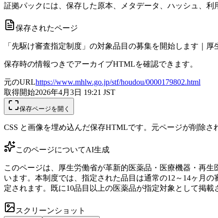
証拠パックには、保存した原本、メタデータ、ハッシュ、利用
保存されたページ
「先駆け審査指定制度」の対象品目の募集を開始します｜厚
保存時の情報つきでアーカイブHTMLを確認できます。
元のURL
https://www.mhlw.go.jp/stf/houdou/0000179802.html
取得開始
2026年4月3日 19:21
JST
保存ページを開く
CSS と画像を埋め込んだ保存HTMLです。元ページが削除
このページについて
AI生成
このページは、厚生労働省が革新的医薬品・医療機器・再生
います。本制度では、指定された品目は通常の12～14ヶ月の
定されます。既に10品目以上の医薬品が指定対象として掲載
スクリーンショット