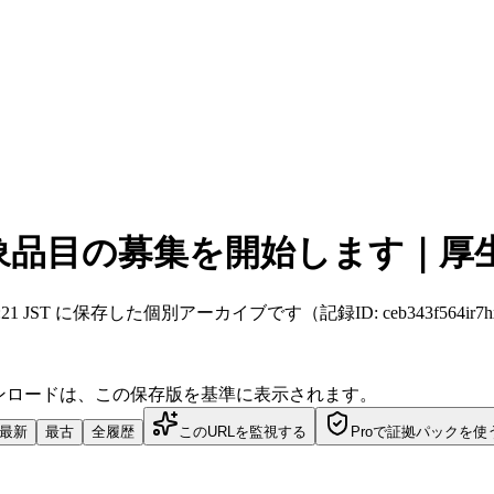
象品目の募集を開始します｜厚
年4月3日 19:21 JST に保存した個別アーカイブです（記録ID: ceb343f564ir
ダウンロードは、この保存版を基準に表示されます。
最新
最古
全履歴
このURLを監視する
Proで証拠パックを使