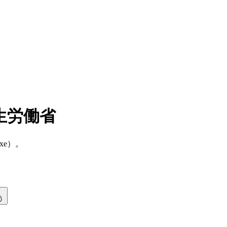
生労働省
7hxe）。
う