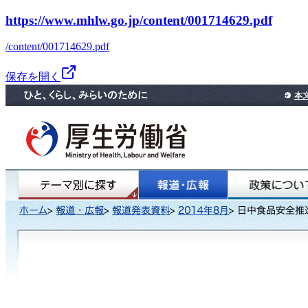
https://www.mhlw.go.jp/content/001714629.pdf
/content/001714629.pdf
保存を開く