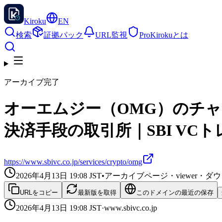
Kiroku
EN
検索
証拠パック
URL監視
Pro
Kirokuとは
アーカイブ完了
オーエムジー（OMG）のチ
決済手段の取引所｜SBI VC
https://www.sbivc.co.jp/services/crypto/omg
2026年4月13日 19:08
JST
•
アーカイブページ・viewer・
URLをコピー
最新版を取得
このドメインの最近の保存
2026年4月13日 19:08
JST
·
www.sbivc.co.jp