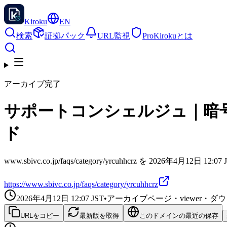
Kiroku
EN
検索
証拠パック
URL監視
Pro
Kirokuとは
アーカイブ完了
サポートコンシェルジュ｜暗号
ド
www.sbivc.co.jp/faqs/category/yrcuhhcrz を 2026年4月
https://www.sbivc.co.jp/faqs/category/yrcuhhcrz
2026年4月12日 12:07
JST
•
アーカイブページ・viewer・
URLをコピー
最新版を取得
このドメインの最近の保存