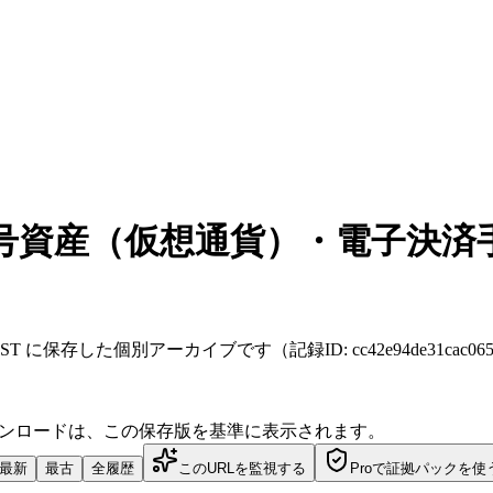
資産（仮想通貨）・電子決済手段
12日 12:07 JST に保存した個別アーカイブです（記録ID: cc42e94de31cac0
ダウンロードは、この保存版を基準に表示されます。
最新
最古
全履歴
このURLを監視する
Proで証拠パックを使