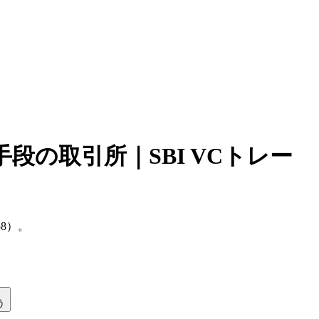
の取引所｜SBI VCトレー
658）。
う