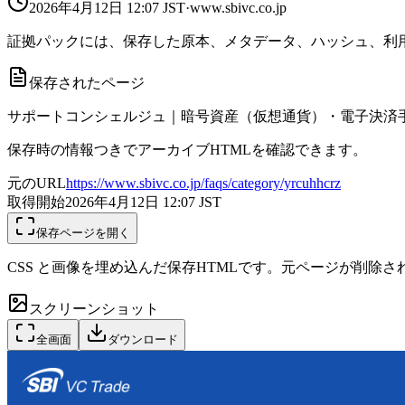
2026年4月12日 12:07
JST
·
www.sbivc.co.jp
証拠パックには、保存した原本、メタデータ、ハッシュ、利用
保存されたページ
サポートコンシェルジュ｜暗号資産（仮想通貨）・電子決済手段
保存時の情報つきでアーカイブHTMLを確認できます。
元のURL
https://www.sbivc.co.jp/faqs/category/yrcuhhcrz
取得開始
2026年4月12日 12:07
JST
保存ページを開く
CSS と画像を埋め込んだ保存HTMLです。元ページが削除
スクリーンショット
全画面
ダウンロード