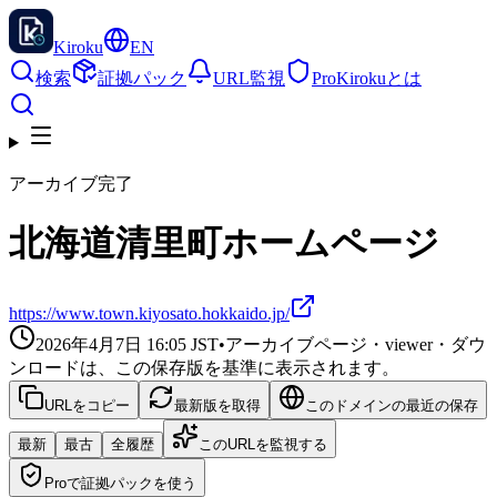
Kiroku
EN
検索
証拠パック
URL監視
Pro
Kirokuとは
アーカイブ完了
北海道清里町ホームページ
https://www.town.kiyosato.hokkaido.jp/
2026年4月7日 16:05
JST
•
アーカイブページ・viewer・ダウ
ンロードは、この保存版を基準に表示されます。
URLをコピー
最新版を取得
このドメインの最近の保存
最新
最古
全履歴
このURLを監視する
Proで証拠パックを使う