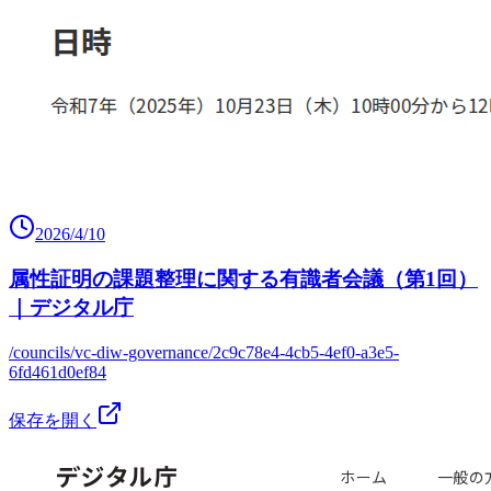
2026/4/10
属性証明の課題整理に関する有識者会議（第1回）
｜デジタル庁
/councils/vc-diw-governance/2c9c78e4-4cb5-4ef0-a3e5-
6fd461d0ef84
保存を開く