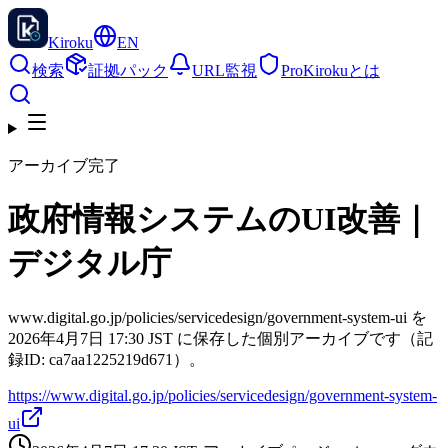
Kiroku
EN
検索
証拠パック
URL監視
Pro
Kirokuとは
アーカイブ完了
政府情報システムのUI改善｜
デジタル庁
www.digital.go.jp/policies/servicedesign/government-system-ui を
2026年4月7日 17:30 JST に保存した個別アーカイブです（記
録ID: ca7aa1225219d671）。
https://www.digital.go.jp/policies/servicedesign/government-system-
ui