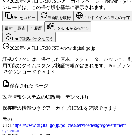
2026年4月7日 17:30
JST
•
アーカイブページ・viewer・ダウ
ンロードは、この保存版を基準に表示されます。
URLをコピー
最新版を取得
このドメインの最近の保存
最新
最古
全履歴
このURLを監視する
Proで証拠パックを使う
2026年4月7日 17:30
JST
·
www.digital.go.jp
証拠パックには、保存した原本、メタデータ、ハッシュ、利
用可能なタイムスタンプ検証情報が含まれます。Pro プラン
でダウンロードできます。
保存されたページ
政府情報システムのUI改善｜デジタル庁
保存時の情報つきでアーカイブHTMLを確認できます。
元の
URL
https://www.digital.go.jp/policies/servicedesign/government-
system-ui