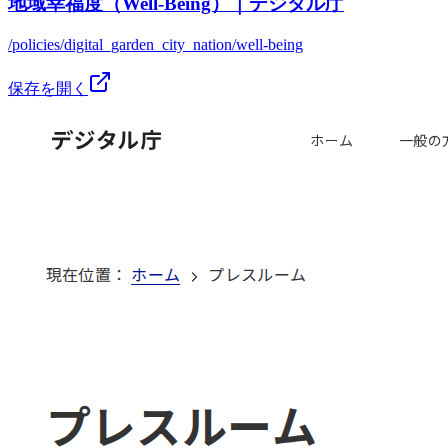
地域幸福度（Well-Being）｜デジタル庁
/policies/digital_garden_city_nation/well-being
保存を開く