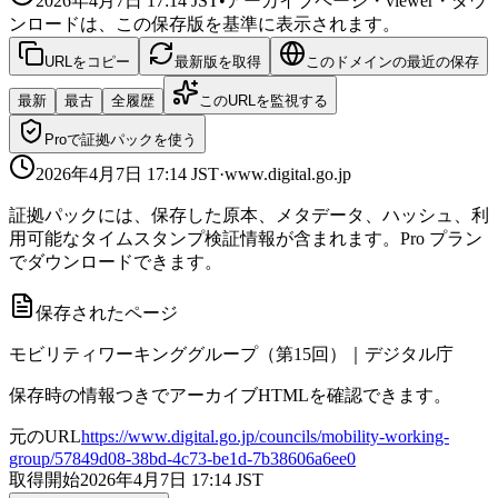
2026年4月7日 17:14
JST
•
アーカイブページ・viewer・ダウ
ンロードは、この保存版を基準に表示されます。
URLをコピー
最新版を取得
このドメインの最近の保存
最新
最古
全履歴
このURLを監視する
Proで証拠パックを使う
2026年4月7日 17:14
JST
·
www.digital.go.jp
証拠パックには、保存した原本、メタデータ、ハッシュ、利
用可能なタイムスタンプ検証情報が含まれます。Pro プラン
でダウンロードできます。
保存されたページ
モビリティワーキンググループ（第15回）｜デジタル庁
保存時の情報つきでアーカイブHTMLを確認できます。
元のURL
https://www.digital.go.jp/councils/mobility-working-
group/57849d08-38bd-4c73-be1d-7b38606a6ee0
取得開始
2026年4月7日 17:14
JST