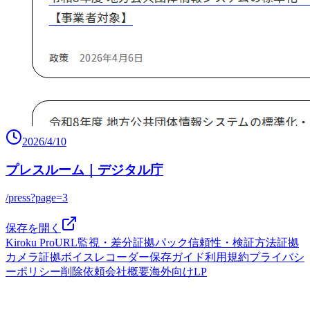
2026/4/10
プレスルーム｜デジタル庁
/press?page=3
保存を開く
Kiroku Pro
URL監視・差分
証拠パック
信頼性・検証方法
証拠
カメラ
証拠ボイスレコーダー
保存ガイド
利用規約
プライバシ
ーポリシー
削除依頼
会社概要
海外向けLP