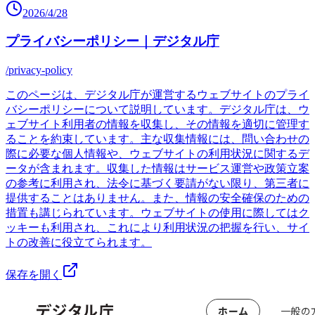
2026/4/28
プライバシーポリシー｜デジタル庁
/privacy-policy
このページは、デジタル庁が運営するウェブサイトのプライ
バシーポリシーについて説明しています。デジタル庁は、ウ
ェブサイト利用者の情報を収集し、その情報を適切に管理す
ることを約束しています。主な収集情報には、問い合わせの
際に必要な個人情報や、ウェブサイトの利用状況に関するデ
ータが含まれます。収集した情報はサービス運営や政策立案
の参考に利用され、法令に基づく要請がない限り、第三者に
提供することはありません。また、情報の安全確保のための
措置も講じられています。ウェブサイトの使用に際してはク
ッキーも利用され、これにより利用状況の把握を行い、サイ
トの改善に役立てられます。
保存を開く