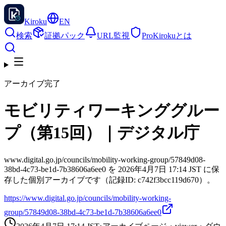
Kiroku
EN
検索
証拠パック
URL監視
Pro
Kirokuとは
アーカイブ完了
モビリティワーキンググルー
プ（第15回）｜デジタル庁
www.digital.go.jp/councils/mobility-working-group/57849d08-
38bd-4c73-be1d-7b38606a6ee0 を 2026年4月7日 17:14 JST に保
存した個別アーカイブです（記録ID: c742f3bcc119d670）。
https://www.digital.go.jp/councils/mobility-working-
group/57849d08-38bd-4c73-be1d-7b38606a6ee0