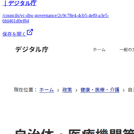
｜デジタル庁
/councils/vc-diw-governance/2c9c78e4-4cb5-4ef0-a3e5-
6fd461d0ef84
保存を開く