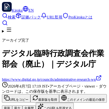
Kiroku
EN
検索
証拠パック
URL監視
Pro
Kirokuとは
アーカイブ完了
デジタル臨時行政調査会作業
部会（廃止）｜デジタル庁
https://www.digital.go.jp/councils/administrative-research-wg
2026年4月7日 17:19
JST
•
アーカイブページ・viewer・ダウ
ンロードは、この保存版を基準に表示されます。
URLをコピー
最新版を取得
このドメインの最近の保存
最新
最古
全履歴
このURLを監視する