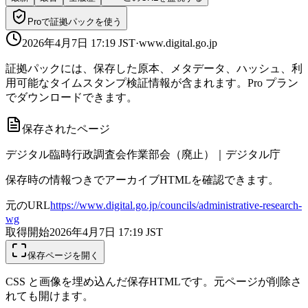
Proで証拠パックを使う
2026年4月7日 17:19
JST
·
www.digital.go.jp
証拠パックには、保存した原本、メタデータ、ハッシュ、利
用可能なタイムスタンプ検証情報が含まれます。Pro プラン
でダウンロードできます。
保存されたページ
デジタル臨時行政調査会作業部会（廃止）｜デジタル庁
保存時の情報つきでアーカイブHTMLを確認できます。
元のURL
https://www.digital.go.jp/councils/administrative-research-
wg
取得開始
2026年4月7日 17:19
JST
保存ページを開く
CSS と画像を埋め込んだ保存HTMLです。元ページが削除さ
れても開けます。