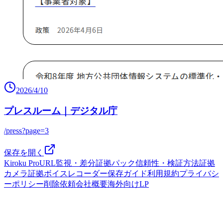
2026/4/10
プレスルーム｜デジタル庁
/press?page=3
保存を開く
Kiroku Pro
URL監視・差分
証拠パック
信頼性・検証方法
証拠
カメラ
証拠ボイスレコーダー
保存ガイド
利用規約
プライバシ
ーポリシー
削除依頼
会社概要
海外向けLP