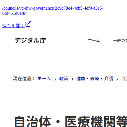
/councils/vc-diw-governance/2c9c78e4-4cb5-4ef0-a3e5-
6fd461d0ef84
保存を開く