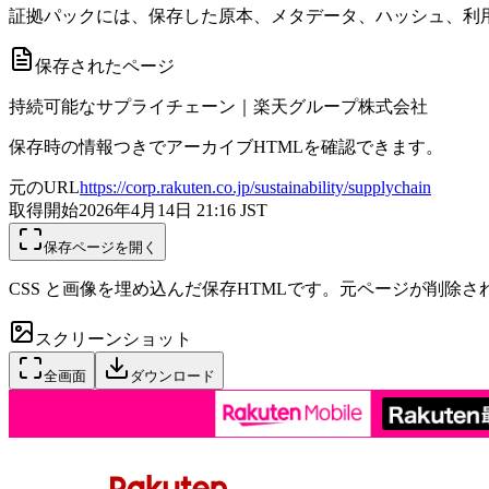
証拠パックには、保存した原本、メタデータ、ハッシュ、利用
保存されたページ
持続可能なサプライチェーン｜楽天グループ株式会社
保存時の情報つきでアーカイブHTMLを確認できます。
元のURL
https://corp.rakuten.co.jp/sustainability/supplychain
取得開始
2026年4月14日 21:16
JST
保存ページを開く
CSS と画像を埋め込んだ保存HTMLです。元ページが削除
スクリーンショット
全画面
ダウンロード