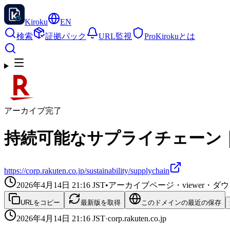
Kiroku
EN
検索
証拠パック
URL監視
Pro
Kirokuとは
アーカイブ完了
持続可能なサプライチェーン
https://corp.rakuten.co.jp/sustainability/supplychain
2026年4月14日 21:16
JST
•
アーカイブページ・viewer・
URLをコピー
最新版を取得
このドメインの最近の保存
2026年4月14日 21:16
JST
·
corp.rakuten.co.jp