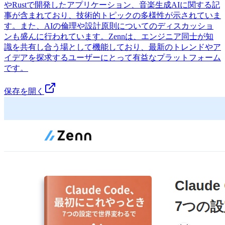
やRustで開発したアプリケーション、音楽生成AIに関する記
事が含まれており、技術的トピックの多様性が示されていま
す。また、AIの倫理や設計原則についてのディスカッショ
ンも盛んに行われています。Zennは、エンジニア同士が知
識を共有し合う場として機能しており、最新のトレンドやア
イデアを探求するユーザーにとって有益なプラットフォーム
です。
保存を開く