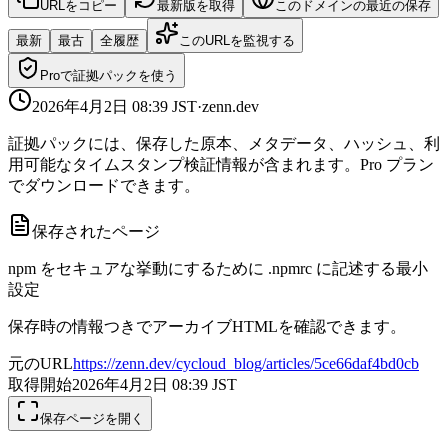
URLをコピー
最新版を取得
このドメインの最近の保存
最新
最古
全履歴
このURLを監視する
Proで証拠パックを使う
2026年4月2日 08:39
JST
·
zenn.dev
証拠パックには、保存した原本、メタデータ、ハッシュ、利
用可能なタイムスタンプ検証情報が含まれます。Pro プラン
でダウンロードできます。
保存されたページ
npm をセキュアな挙動にするために .npmrc に記述する最小
設定
保存時の情報つきでアーカイブHTMLを確認できます。
元のURL
https://zenn.dev/cycloud_blog/articles/5ce66daf4bd0cb
取得開始
2026年4月2日 08:39
JST
保存ページを開く