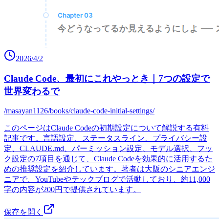
2026/4/2
Claude Code、最初にこれやっとき｜7つの設定で
世界変わるで
/masayan1126/books/claude-code-initial-settings/
このページはClaude Codeの初期設定について解説する有料
記事です。言語設定、ステータスライン、プライバシー設
定、CLAUDE.md、パーミッション設定、モデル選択、フッ
ク設定の7項目を通じて、Claude Codeを効果的に活用するた
めの推奨設定を紹介しています。著者は大阪のシニアエンジ
ニアで、YouTubeやテックブログで活動しており、約11,000
字の内容が200円で提供されています。
保存を開く