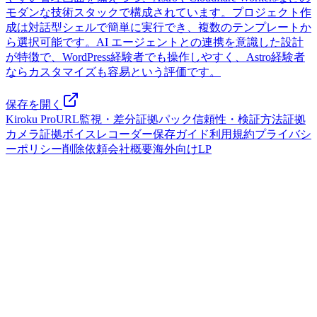
モダンな技術スタックで構成されています。プロジェクト作
成は対話型シェルで簡単に実行でき、複数のテンプレートか
ら選択可能です。AI エージェントとの連携を意識した設計
が特徴で、WordPress経験者でも操作しやすく、Astro経験者
ならカスタマイズも容易という評価です。
保存を開く
Kiroku Pro
URL監視・差分
証拠パック
信頼性・検証方法
証拠
カメラ
証拠ボイスレコーダー
保存ガイド
利用規約
プライバシ
ーポリシー
削除依頼
会社概要
海外向けLP