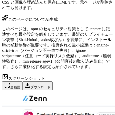
CSS と画像を埋め込んだ保存HTMLです。元ページが削除さ
れても開けます。
このページについて
AI生成
このページは、npm のセキュリティ対策として .npmrc に記
述すべき最小設定を紹介しています。最近のサプライチェー
ン攻撃（Shai-Hulud、axios改ざん）を背景に、インストール
時の挙動制御が重要です。推奨される最小設定は：engine-
strict=true（バージョン不一致で失敗）、ignore-
scripts=true（任意コード実行リスク低減）、audit=true（脆弱
性監査）、min-release-age=1（公開直後の取り込み防止）で
す。さらに厳格化する設定も紹介されています。
スクリーンショット
全画面
ダウンロード