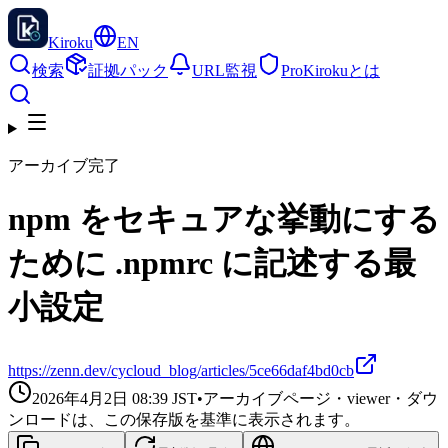
Kiroku
EN
検索
証拠パック
URL監視
Pro
Kirokuとは
アーカイブ完了
npm をセキュアな挙動にする
ために .npmrc に記述する最
小設定
https://zenn.dev/cycloud_blog/articles/5ce66daf4bd0cb
2026年4月2日 08:39
JST
•
アーカイブページ・viewer・ダウ
ンロードは、この保存版を基準に表示されます。