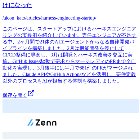
けになった
/aicon_kato/articles/harness-engineering-startup/
このページは、スタートアップにおけるハーネスエンジニア
リングの実践例を紹介しています。専任エンジニアが不足す
る中、2ヶ月間で21体のAIエージェントからなる自律開発パ
イプラインを構築しました。2月は機能開発を停止して
CI/CD整備に専念し、3月は開発とハーネス改善を交互に実
施。GitHub Issues駆動で要求からマージレディのPRまで全自
動化を実現し、3月後半には半月で681件のPRがマージされ
ました。Claude APIやGitHub Actionsなどを活用し、要件定義
以外のプロセスをAIが担当する体制を構築しました。
保存を開く