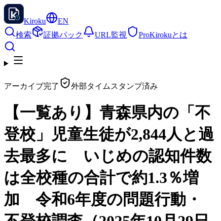
Kiroku
EN
検索
証拠パック
URL監視
Pro
Kirokuとは
アーカイブ完了
外部タイムスタンプ済み
【一覧あり】青森県内の「不
登校」児童生徒が2,844人と過
去最多に いじめの認知件数
は全校種の合計で約1.3％増
加 令和6年度の問題行動・