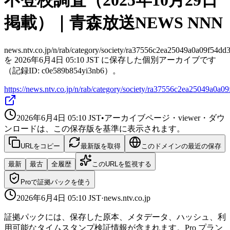
不登校調査（2025年10月29日
掲載）｜青森放送NEWS NNN
news.ntv.co.jp/n/rab/category/society/ra37556c2ea25049a0a09f54dd
を 2026年6月4日 05:10 JST に保存した個別アーカイブです
（記録ID: c0e589b854yi3nb6）。
https://news.ntv.co.jp/n/rab/category/society/ra37556c2ea25049a0a
2026年6月4日 05:10
JST
•
アーカイブページ・viewer・ダウ
ンロードは、この保存版を基準に表示されます。
URLをコピー
最新版を取得
このドメインの最近の保存
最新
最古
全履歴
このURLを監視する
Proで証拠パックを使う
2026年6月4日 05:10
JST
·
news.ntv.co.jp
証拠パックには、保存した原本、メタデータ、ハッシュ、利
用可能なタイムスタンプ検証情報が含まれます。Pro プラン