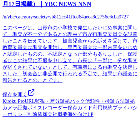
月17日掲載）｜YBC NEWS NNN
/n/ybc/category/society/yb812cc41ffcd64aeea8c2756e6cba9727
このページは、山形市の小学校で発生したいじめ事案に関し
て、調査が不十分であるとの理由で市が再調査委員会を設置
したことを伝えています。被害児童からの訴えを受けて、市
教育委員会は調査を開始し、専門委員会は一部内容をいじめ
と認定したものの、不認定となった部分もありました。保護
者はこの結果に不服を申し立て、市長は「一部に十分な調査
が尽くされていない」として、有識者による再調査を決定し
ました。初会合は非公開で行われる予定で、結果は市議会に
報告されるとのことです。
保存を開く
Kiroku Pro
URL監視・差分
証拠パック
信頼性・検証方法
証拠
カメラ
証拠ボイスレコーダー
保存ガイド
利用規約
プライバシ
ーポリシー
削除依頼
会社概要
海外向けLP