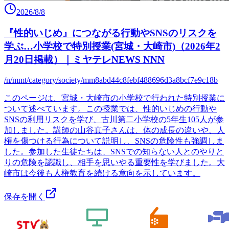
2026/8/8
『性的いじめ』につながる行動やSNSのリスクを
学ぶ…小学校で特別授業(宮城・大崎市)（2026年2
月20日掲載）｜ミヤテレNEWS NNN
/n/mmt/category/society/mm8abd44c8febf488696d3a8bcf7e9c18b
このページは、宮城・大崎市の小学校で行われた特別授業に
ついて述べています。この授業では、性的いじめの行動や
SNSの利用リスクを学び、古川第二小学校の5年生105人が参
加しました。講師の山谷真子さんは、体の成長の違いや、人
権を傷つける行為について説明し、SNSの危険性も強調しま
した。参加した生徒たちは、SNSでの知らない人とのやりと
りの危険を認識し、相手を思いやる重要性を学びました。大
崎市は今後も人権教育を続ける意向を示しています。
保存を開く