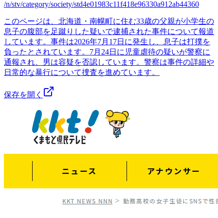
/n/stv/category/society/std4e01983c11f418e96330a912ab44360
このページは、北海道・南幌町に住む33歳の父親が小学生の
息子の腹部を足蹴りした疑いで逮捕された事件について報道
しています。事件は2026年7月17日に発生し、息子は打撲を
負ったとされています。7月24日に児童虐待の疑いが警察に
通報され、男は容疑を否認しています。警察は事件の詳細や
日常的な暴行について捜査を進めています。
保存を開く