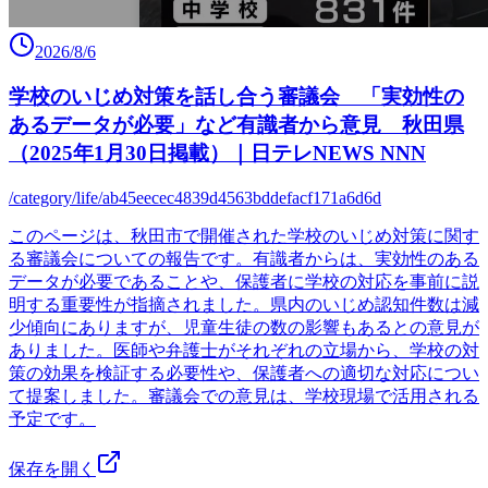
2026/8/6
学校のいじめ対策を話し合う審議会 「実効性の
あるデータが必要」など有識者から意見 秋田県
（2025年1月30日掲載）｜日テレNEWS NNN
/category/life/ab45eecec4839d4563bddefacf171a6d6d
このページは、秋田市で開催された学校のいじめ対策に関す
る審議会についての報告です。有識者からは、実効性のある
データが必要であることや、保護者に学校の対応を事前に説
明する重要性が指摘されました。県内のいじめ認知件数は減
少傾向にありますが、児童生徒の数の影響もあるとの意見が
ありました。医師や弁護士がそれぞれの立場から、学校の対
策の効果を検証する必要性や、保護者への適切な対応につい
て提案しました。審議会での意見は、学校現場で活用される
予定です。
保存を開く