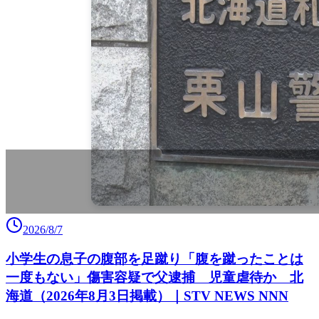
2026/8/7
小学生の息子の腹部を足蹴り「腹を蹴ったことは
一度もない」傷害容疑で父逮捕 児童虐待か 北
海道（2026年8月3日掲載）｜STV NEWS NNN