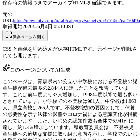
保存時の情報つきでアーカイブHTMLを確認できます。
元の
URL
https://news.ntv.co.jp/n/rab/category/society/ra37556c2ea250
取得開始
2026年6月4日 05:10
JST
保存ページを開く
CSS と画像を埋め込んだ保存HTMLです。元ページが削除さ
れても開けます。
このページについて
AI生成
このページは、青森県内の公立小中学校における不登校の児
童生徒が過去最多の2,844人に達したことを報告していま
す。これは前年度より33人増加し、1998年度以降で最も多い
とされています。小学校での不登校は981人、中学校は1,863
人、県立高校は265人です。不登校増加の要因として、休養
の必要性を示す法律の影響やコロナ禍による意識変化が指摘
されています。また、いじめの認知件数も全体で5,941件に
達し、約1.3％増加しています。県教育委員会は、不登校児
童生徒への適切な支援に取り組む意向を示し、学校でのいじ