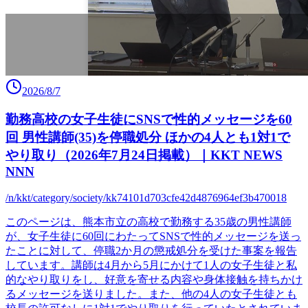
2026/8/7
勤務高校の女子生徒にSNSで性的メッセージを60
回 男性講師(35)を停職処分 ほかの4人とも1対1で
やり取り（2026年7月24日掲載）｜KKT NEWS
NNN
/n/kkt/category/society/kk74101d703cfe42d4876964ef3b470018
このページは、熊本市立の高校で勤務する35歳の男性講師
が、女子生徒に60回にわたってSNSで性的メッセージを送っ
たことに対して、停職2か月の懲戒処分を受けた事案を報告
しています。講師は4月から5月にかけて1人の女子生徒と私
的なやり取りをし、好意を寄せる内容や身体接触を持ちかけ
るメッセージを送りました。また、他の4人の女子生徒とも