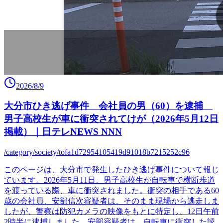
2026/8/9
大分市ひき逃げ事件 会社員の男（60）を逮捕
男子高校生が車に衝突されてけが（2026年5月12日
掲載）｜日テレNEWS NNN
/category/society/tofa1d72954105419d91018b7215252c96
このページは、大分市で発生したひき逃げ事件について報じ
ています。2026年5月11日、男子高校生が自転車で横断歩道
を渡っている際、車に衝突されました。衝突の相手である60
歳の会社員、安部信次容疑者は、そのまま現場から逃走しま
したが、警察は防犯カメラの映像をもとに特定し、12日午前
2時半に逮捕しました。安部容疑者は、自転車に衝突した認