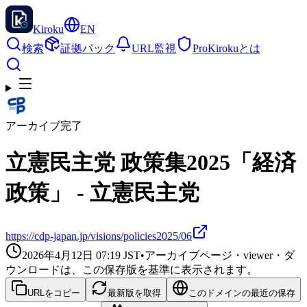
Kiroku
EN
検索
証拠パック
URL監視
Pro
Kirokuとは
アーカイブ完了
立憲民主党 政策集2025「経済
政策」 - 立憲民主党
https://cdp-japan.jp/visions/policies2025/06
2026年4月12日 07:19
JST
•
アーカイブページ・viewer・ダ
ウンロードは、この保存版を基準に表示されます。
URLをコピー
最新版を取得
このドメインの最近の保存