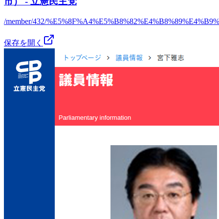
市） - 立憲民主党
/member/432/%E5%8F%A4%E5%B8%82%E4%B8%89%E4%B9%
保存を開く