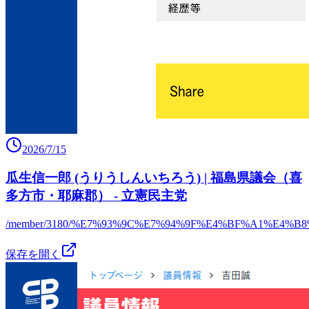
2026/7/15
瓜生信一郎 (うりうしんいちろう) | 福島県議会（喜
多方市・耶麻郡） - 立憲民主党
/member/3180/%E7%93%9C%E7%94%9F%E4%BF%A1%E4%B
保存を開く