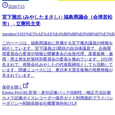
2026/7/15
宮下雅志 (みやしたまさし) | 福島県議会（会津若松
市） - 立憲民主党
/member/3183/%E5%AE%AE%E4%B8%8B%E9%9B%85%E5%B
このページは、福島県議会に所属する宮下雅志議員の情報を
紹介しています。宮下議員は5期目の自治体議員で、企画環
境委員会の委員や情報公開審査会の会長代理、産業振興・雇
用・県土再生対策特別委員会の委員を務めています。1955年
生まれで、有限会社みやしたの代表取締役としても活動して
います。関連ニュースには、東日本大震災復興の視察情報が
含まれています。
保存を開く
Kiroku Pro
URL監視・差分
証拠パック
信頼性・検証方法
証拠
カメラ
証拠ボイスレコーダー
保存ガイド
利用規約
プライバシ
ーポリシー
削除依頼
会社概要
海外向けLP