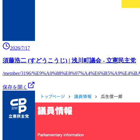
2026/7/17
須藤浩二 (すどうこうじ) | 浅川町議会 - 立憲民主党
/member/3196/%E9%A0%88%E8%97%A4%E6%B5%A9%E4%B
保存を開く