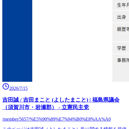
2026/7/15
吉田誠 / 吉田まこと (よしたまこと) | 福島県議会
（須賀川市・岩瀬郡） - 立憲民主党
/member/5657/%E5%90%89%E7%94%B0%E8%AA%A0