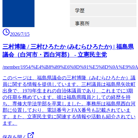
2026/7/15
三村博隆 / 三村ひろたか (みむらひろたか) | 福島県
議会（白河市・西白河郡） - 立憲民主党
/member/1954/%E4%B8%89%E6%9D%91%E5%8D%9A%E9%9
このページは、福島県議会の三村博隆（みむらひろたか）議
員に関する情報を提供しています。三村議員は福島県矢吹町
出身で、1970年生まれの自治体議員であり、これまでに3期
の任期を務めています。彼は福島県職員としての経歴を持
ち、専修大学法学部を卒業しました。事務所は福島県西白河
郡に位置しており、電話番号とFAX番号も記載されていま
す。また、立憲民主党に関連する情報や活動も紹介されてい
ます。
保存を開く