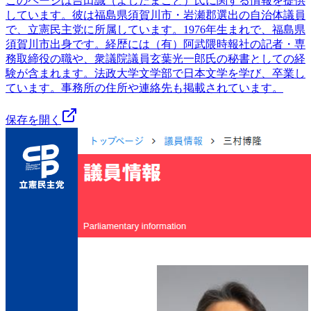
このページは吉田誠（よしたまこと）氏に関する情報を提供
しています。彼は福島県須賀川市・岩瀬郡選出の自治体議員
で、立憲民主党に所属しています。1976年生まれで、福島県
須賀川市出身です。経歴には（有）阿武隈時報社の記者・専
務取締役の職や、衆議院議員玄葉光一郎氏の秘書としての経
験が含まれます。法政大学文学部で日本文学を学び、卒業し
ています。事務所の住所や連絡先も掲載されています。
保存を開く