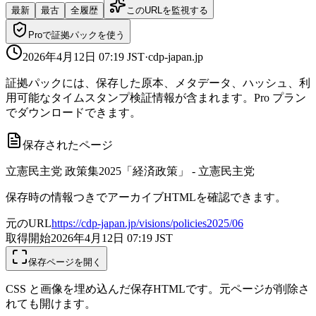
最新
最古
全履歴
このURLを監視する
Proで証拠パックを使う
2026年4月12日 07:19
JST
·
cdp-japan.jp
証拠パックには、保存した原本、メタデータ、ハッシュ、利
用可能なタイムスタンプ検証情報が含まれます。Pro プラン
でダウンロードできます。
保存されたページ
立憲民主党 政策集2025「経済政策」 - 立憲民主党
保存時の情報つきでアーカイブHTMLを確認できます。
元のURL
https://cdp-japan.jp/visions/policies2025/06
取得開始
2026年4月12日 07:19
JST
保存ページを開く
CSS と画像を埋め込んだ保存HTMLです。元ページが削除さ
れても開けます。