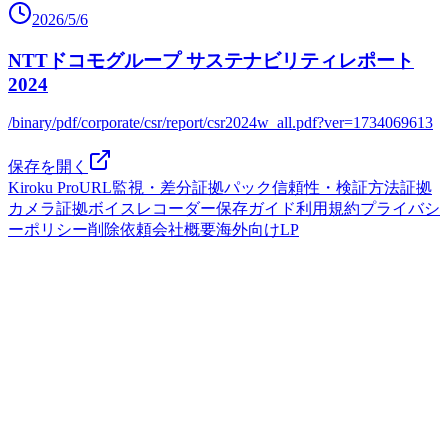
2026/5/6
NTTドコモグループ サステナビリティレポート
2024
/binary/pdf/corporate/csr/report/csr2024w_all.pdf?ver=1734069613
保存を開く
Kiroku Pro
URL監視・差分
証拠パック
信頼性・検証方法
証拠
カメラ
証拠ボイスレコーダー
保存ガイド
利用規約
プライバシ
ーポリシー
削除依頼
会社概要
海外向けLP