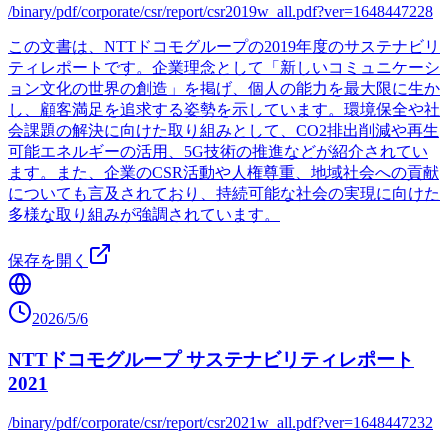
/binary/pdf/corporate/csr/report/csr2019w_all.pdf?ver=1648447228
この文書は、NTTドコモグループの2019年度のサステナビリ
ティレポートです。企業理念として「新しいコミュニケーシ
ョン文化の世界の創造」を掲げ、個人の能力を最大限に生か
し、顧客満足を追求する姿勢を示しています。環境保全や社
会課題の解決に向けた取り組みとして、CO2排出削減や再生
可能エネルギーの活用、5G技術の推進などが紹介されてい
ます。また、企業のCSR活動や人権尊重、地域社会への貢献
についても言及されており、持続可能な社会の実現に向けた
多様な取り組みが強調されています。
保存を開く
2026/5/6
NTTドコモグループ サステナビリティレポート
2021
/binary/pdf/corporate/csr/report/csr2021w_all.pdf?ver=1648447232