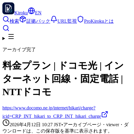
Kiroku
EN
検索
証拠パック
URL監視
Pro
Kirokuとは
アーカイブ完了
料金プラン | ドコモ光 | イン
ターネット回線・固定電話 |
NTTドコモ
https://www.docomo.ne.jp/internet/hikari/charge?
icid=CRP_INT_hikari_to_CRP_INT_hikari_charge
2026年4月12日 10:27
JST
•
アーカイブページ・viewer・ダ
ウンロードは、この保存版を基準に表示されます。