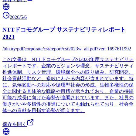
2026/5/6
NTTドコモグループ サステナビリティレポート
2023
/binary/pdf/corporate/csr/report/csr2023w_all.pdf?ver=1697611992
この文書は、NTTドコモグループの2023年度サステナビリテ
ィレポートです。企業のビジョンや理念、サステナビリティ
推進体制、リスク管理、環境保全への取り組み、研究開発、
社会貢献活動など、多岐にわたる内容が含まれています。特
に、気候変動への対応や循環型社会の形成、生物多様性の保
全に関する具体的な戦略や目標が示されており、企業の持続
可能な成長に向けた姿勢が強調されています。また、社員の
働きがいや多様性の推進についても触れられており、社会全
体への貢献を目指す姿勢が伺えます。
保存を開く