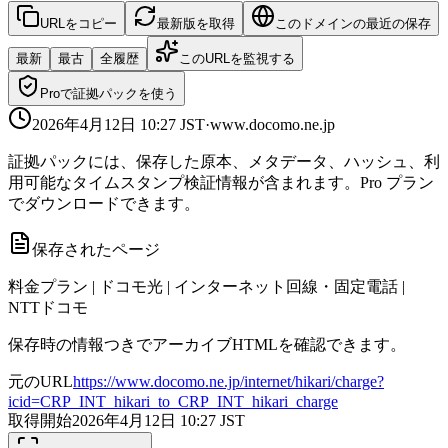
URLをコピー
最新版を取得
このドメインの最近の保存
最新
最古
全履歴
このURLを監視する
Proで証拠パックを使う
2026年4月12日 10:27
JST
·
www.docomo.ne.jp
証拠パックには、保存した原本、メタデータ、ハッシュ、利
用可能なタイムスタンプ検証情報が含まれます。Pro プラン
でダウンロードできます。
保存されたページ
料金プラン | ドコモ光 | インターネット回線・固定電話 |
NTTドコモ
保存時の情報つきでアーカイブHTMLを確認できます。
元のURL
https://www.docomo.ne.jp/internet/hikari/charge?
icid=CRP_INT_hikari_to_CRP_INT_hikari_charge
取得開始
2026年4月12日 10:27
JST