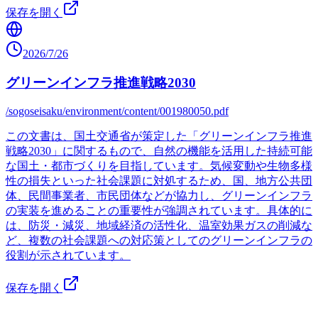
保存を開く
2026/7/26
グリーンインフラ推進戦略2030
/sogoseisaku/environment/content/001980050.pdf
この文書は、国土交通省が策定した「グリーンインフラ推進
戦略2030」に関するもので、自然の機能を活用した持続可能
な国土・都市づくりを目指しています。気候変動や生物多様
性の損失といった社会課題に対処するため、国、地方公共団
体、民間事業者、市民団体などが協力し、グリーンインフラ
の実装を進めることの重要性が強調されています。具体的に
は、防災・減災、地域経済の活性化、温室効果ガスの削減な
ど、複数の社会課題への対応策としてのグリーンインフラの
役割が示されています。
保存を開く