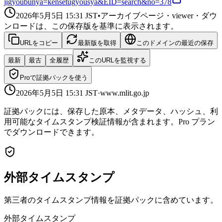
jigyoubunya=kensetugyousya&EID=search&no=378
2026年5月5日 15:31
JST
•
アーカイブページ・viewer・ダウ
ンロードは、この保存版を基準に表示されます。
URLをコピー
最新版を取得
このドメインの最近の保存
最新
最古
全履歴
このURLを監視する
Proで証拠パックを使う
2026年5月5日 15:31
JST
·
www.mlit.go.jp
証拠パックには、保存した原本、メタデータ、ハッシュ、利
用可能なタイムスタンプ検証情報が含まれます。Pro プラン
でダウンロードできます。
外部タイムスタンプ
第三者のタイムスタンプ情報を証拠パックに含めています。
外部タイムスタンプ