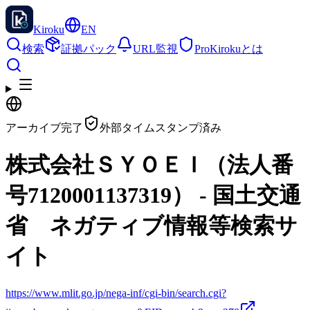
Kiroku
EN
検索
証拠パック
URL監視
Pro
Kirokuとは
アーカイブ完了
外部タイムスタンプ済み
株式会社ＳＹＯＥＩ（法人番
号7120001137319） - 国土交通
省 ネガティブ情報等検索サ
イト
https://www.mlit.go.jp/nega-inf/cgi-bin/search.cgi?