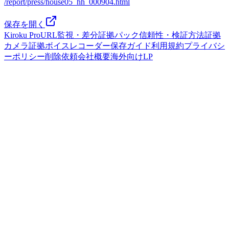
/report/press/house05_hh_000904.html
保存を開く
Kiroku Pro
URL監視・差分
証拠パック
信頼性・検証方法
証拠
カメラ
証拠ボイスレコーダー
保存ガイド
利用規約
プライバシ
ーポリシー
削除依頼
会社概要
海外向けLP