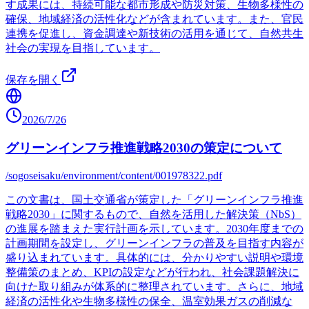
す成果には、持続可能な都市形成や防災対策、生物多様性の
確保、地域経済の活性化などが含まれています。また、官民
連携を促進し、資金調達や新技術の活用を通じて、自然共生
社会の実現を目指しています。
保存を開く
2026/7/26
グリーンインフラ推進戦略2030の策定について
/sogoseisaku/environment/content/001978322.pdf
この文書は、国土交通省が策定した「グリーンインフラ推進
戦略2030」に関するもので、自然を活用した解決策（NbS）
の進展を踏まえた実行計画を示しています。2030年度までの
計画期間を設定し、グリーンインフラの普及を目指す内容が
盛り込まれています。具体的には、分かりやすい説明や環境
整備策のまとめ、KPIの設定などが行われ、社会課題解決に
向けた取り組みが体系的に整理されています。さらに、地域
経済の活性化や生物多様性の保全、温室効果ガスの削減な