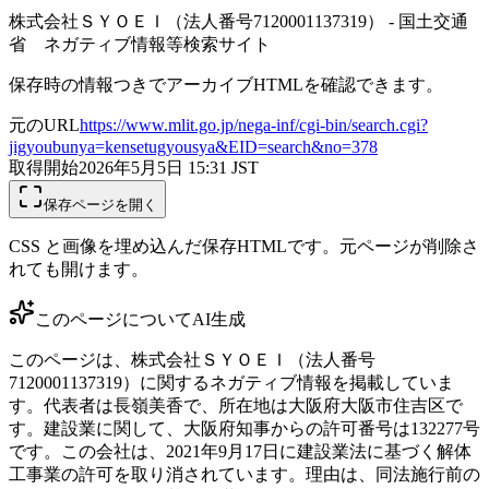
株式会社ＳＹＯＥＩ（法人番号7120001137319） - 国土交通
省 ネガティブ情報等検索サイト
保存時の情報つきでアーカイブHTMLを確認できます。
元のURL
https://www.mlit.go.jp/nega-inf/cgi-bin/search.cgi?
jigyoubunya=kensetugyousya&EID=search&no=378
取得開始
2026年5月5日 15:31
JST
保存ページを開く
CSS と画像を埋め込んだ保存HTMLです。元ページが削除さ
れても開けます。
このページについて
AI生成
このページは、株式会社ＳＹＯＥＩ（法人番号
7120001137319）に関するネガティブ情報を掲載していま
す。代表者は長嶺美香で、所在地は大阪府大阪市住吉区で
す。建設業に関して、大阪府知事からの許可番号は132277号
です。この会社は、2021年9月17日に建設業法に基づく解体
工事業の許可を取り消されています。理由は、同法施行前の