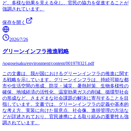
ど、多様な効果を見える化し、官民の協力を促進することが
強調されています。
保存を開く
2026/7/26
グリーンインフラ推進戦略
/sogoseisaku/environment/content/001978321.pdf
この文書は、我が国におけるグリーンインフラの推進に関す
る戦略を示しています。グリーンインフラは、持続可能な都
市や生活空間の形成、防災・減災、暑熱対策、生物多様性の
確保、地域経済の活性化、温室効果ガスの削減、循環型社会
の形成など、さまざまな社会課題の解決に寄与することを目
指しています。文書では、グリーンインフラの定義や基本的
な考え方、実装に向けた留意点、社会像、進捗管理の方法な
どが詳述されており、官民連携による取り組みの重要性も強
調されています。