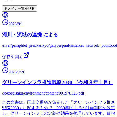
ドメイン一覧を見る
2026/8/1
河川・流域の連携 による
/river/pamphlet_jirei/kankyo/gaiyou/panf/seitaikei_network_pointboo
保存を開く
2026/7/26
グリーンインフラ推進戦略2030 （令和８年１月）
/sogoseisaku/environment/content/001978323.pdf
この文書は、国土交通省が策定した「グリーンインフラ推進
戦略2030」に関するもので、2030年度までの計画期間を設定
し、グリーンインフラの定義や効果を整理しています。目指