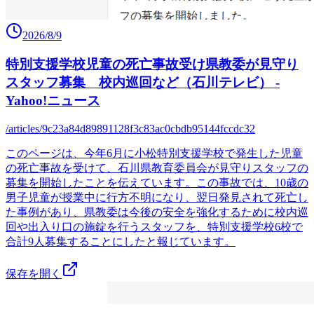
2026/8/9
特別支援学校児童の死亡事故受け県教委が見守り
スタッフ募集 校内巡回など（石川テレビ） -
Yahoo!ニュース
/articles/9c23a84d89891128f3c83ac0cbdb95144fccdc32
このページは、今年6月に小松特別支援学校で発生した児童
の死亡事故を受けて、石川県教育委員会が見守りスタッフの
募集を開始したことを伝えています。この事故では、10歳の
男子児童が授業中に行方不明になり、翌日発見されて死亡し
た事例があり、県教委は今後の安全を強化するために校内巡
回や出入り口の施錠を行うスタッフを、特別支援学校6校で
合計9人募集することにしたと報じています。
保存を開く