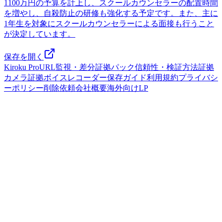
1100万円の予算を計上し、スクールカウンセラーの配置時間
を増やし、自殺防止の研修も強化する予定です。また、主に
1年生を対象にスクールカウンセラーによる面接も行うこと
が決定しています。
保存を開く
Kiroku Pro
URL監視・差分
証拠パック
信頼性・検証方法
証拠
カメラ
証拠ボイスレコーダー
保存ガイド
利用規約
プライバシ
ーポリシー
削除依頼
会社概要
海外向けLP