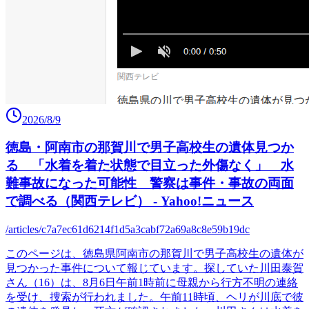
2026/8/9
徳島・阿南市の那賀川で男子高校生の遺体見つか
る 「水着を着た状態で目立った外傷なく」 水
難事故になった可能性 警察は事件・事故の両面
で調べる（関西テレビ） - Yahoo!ニュース
/articles/c7a7ec61d6214f1d5a3cabf72a69a8c8e59b19dc
このページは、徳島県阿南市の那賀川で男子高校生の遺体が
見つかった事件について報じています。探していた川田泰賀
さん（16）は、8月6日午前1時前に母親から行方不明の連絡
を受け、捜索が行われました。午前11時頃、ヘリが川底で彼