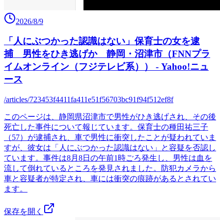
2026/8/9
「人にぶつかった認識はない」保育士の女を逮
捕 男性をひき逃げか 静岡・沼津市（FNNプラ
イムオンライン（フジテレビ系）） - Yahoo!ニュ
ース
/articles/723453f4411fa411e51f56703bc91f94f512ef8f
このページは、静岡県沼津市で男性がひき逃げされ、その後
死亡した事件について報じています。保育士の種田祐三子
（57）が逮捕され、車で男性に衝突したことが疑われていま
すが、彼女は「人にぶつかった認識はない」と容疑を否認し
ています。事件は8月8日の午前1時ごろ発生し、男性は血を
流して倒れているところを発見されました。防犯カメラから
車と容疑者が特定され、車には衝突の痕跡があるとされてい
ます。
保存を開く