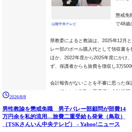
2026/8/8
男性教諭を懲戒免職 男子バレー部顧問が部費14
万円余を私的流用…旅費二重受給も発覚（鳥取）
（TSKさんいん中央テレビ） - Yahoo!ニュース