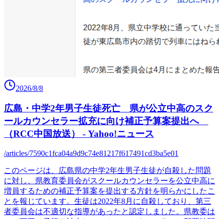
2026/8/8
広島・中学2年男子生徒死亡 県が公立中高のスク
ールカウンセラー拡充に向け補正予算案提出へ
（RCC中国放送） - Yahoo!ニュース
/articles/7590c1fca04a9d9c74e81217f617491cd3ba5e01
このページは、広島県の中学2年生男子生徒が自殺した問題
に対し、県教育委員会がスクールカウンセラーを公立中高に
増員するための補正予算案を提出する方針を明らかにしたこ
とを報じています。生徒は2022年8月に自殺しており、第三
者委員会は不適切な指導があったと認定しました。県教委は