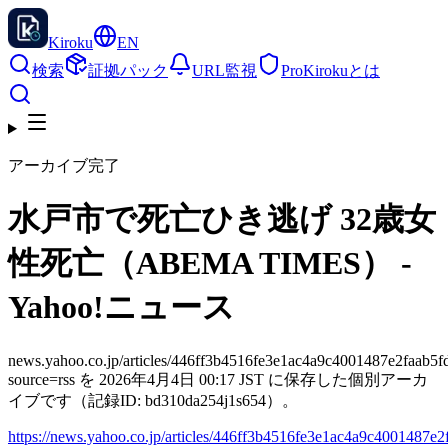
Kiroku
EN
検索
証拠パック
URL監視
Pro
Kirokuとは
アーカイブ完了
水戸市で死亡ひき逃げ 32歳女
性死亡（ABEMA TIMES） -
Yahoo!ニュース
news.yahoo.co.jp/articles/446ff3b4516fe3e1ac4a9c4001487e2faab5f
source=rss を 2026年4月4日 00:17 JST に保存した個別アーカ
イブです（記録ID: bd310da254j1s654）。
https://news.yahoo.co.jp/articles/446ff3b4516fe3e1ac4a9c4001487e2