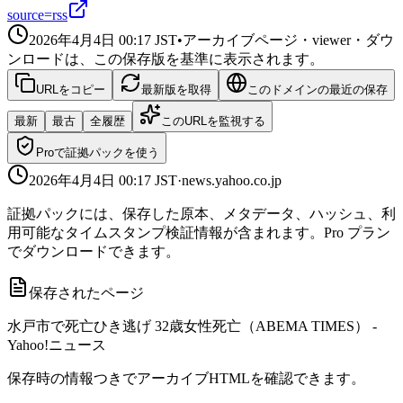
source=rss
2026年4月4日 00:17
JST
•
アーカイブページ・viewer・ダウ
ンロードは、この保存版を基準に表示されます。
URLをコピー
最新版を取得
このドメインの最近の保存
最新
最古
全履歴
このURLを監視する
Proで証拠パックを使う
2026年4月4日 00:17
JST
·
news.yahoo.co.jp
証拠パックには、保存した原本、メタデータ、ハッシュ、利
用可能なタイムスタンプ検証情報が含まれます。Pro プラン
でダウンロードできます。
保存されたページ
水戸市で死亡ひき逃げ 32歳女性死亡（ABEMA TIMES） -
Yahoo!ニュース
保存時の情報つきでアーカイブHTMLを確認できます。