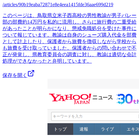
/articles/90b19eaba72871e8e4eea1415fde36aae699d219
このページは、鳥取県立米子西高校の男性教諭が男子バレー
部の部費約14万円を私的に流用し、さらに旅行費の二重受給
があったことが明らかになり、懲戒免職処分を受けた事件に
ついて報じています。教諭は自身のシューズ購入代金を部費
として計上したり、保護者から旅費を徴収しながら学校から
も旅費を受け取っていました。保護者からの問い合わせで不
正が発覚し、県教育委員会の調査に対し、教諭は適切な会計
処理ができなかったと弁明しています。
保存を開く