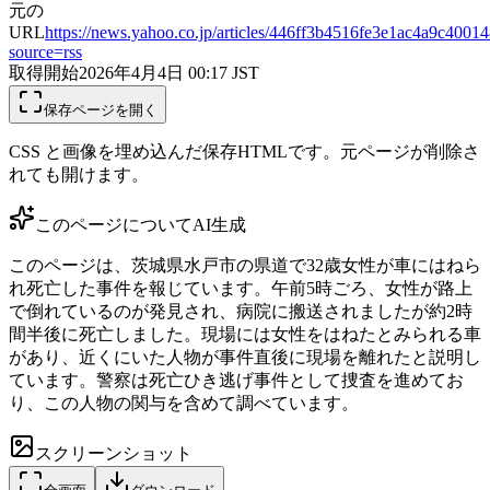
元の
URL
https://news.yahoo.co.jp/articles/446ff3b4516fe3e1ac4a9c4001
source=rss
取得開始
2026年4月4日 00:17
JST
保存ページを開く
CSS と画像を埋め込んだ保存HTMLです。元ページが削除さ
れても開けます。
このページについて
AI生成
このページは、茨城県水戸市の県道で32歳女性が車にはねら
れ死亡した事件を報じています。午前5時ごろ、女性が路上
で倒れているのが発見され、病院に搬送されましたが約2時
間半後に死亡しました。現場には女性をはねたとみられる車
があり、近くにいた人物が事件直後に現場を離れたと説明し
ています。警察は死亡ひき逃げ事件として捜査を進めてお
り、この人物の関与を含めて調べています。
スクリーンショット