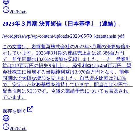
2026/5/6
2023年３月期 決算短信〔日本基準〕（連結）
/wordpress/wp/wp-content/uploads/2023/05/70_kesantansin.pdf
この文書は、岩塚製菓株式会社の2023年3月期の決算短信を
示しています。2023年3月期の連結売上高は20,386百万円
で、前年同期比13.0%の増加を記録しました。一方、営業利
益は213百万円の損失を計上し、経常利益は5,454百万円、親
会社株主に帰属する当期純利益は3,970百万円となり、前年
同期比で大幅な増加を見せました。自己資本比率は74.3%
で、安定した財務基盤を維持しています。配当金は37円で、
配当性向は5.2%です。今後の業績予想についても言及され
ています。
保存を開く
2026/5/6