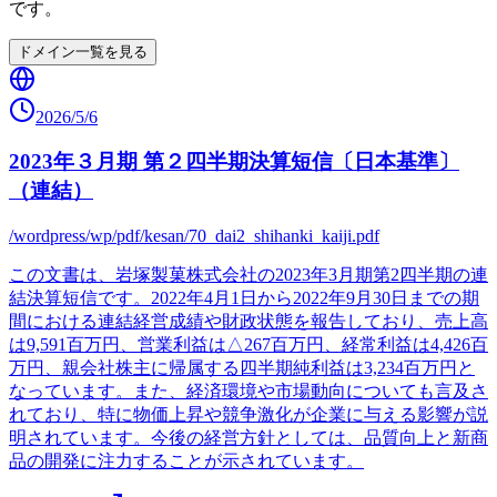
です。
ドメイン一覧を見る
2026/5/6
2023年３月期 第２四半期決算短信〔日本基準〕
（連結）
/wordpress/wp/pdf/kesan/70_dai2_shihanki_kaiji.pdf
この文書は、岩塚製菓株式会社の2023年3月期第2四半期の連
結決算短信です。2022年4月1日から2022年9月30日までの期
間における連結経営成績や財政状態を報告しており、売上高
は9,591百万円、営業利益は△267百万円、経常利益は4,426百
万円、親会社株主に帰属する四半期純利益は3,234百万円と
なっています。また、経済環境や市場動向についても言及さ
れており、特に物価上昇や競争激化が企業に与える影響が説
明されています。今後の経営方針としては、品質向上と新商
品の開発に注力することが示されています。