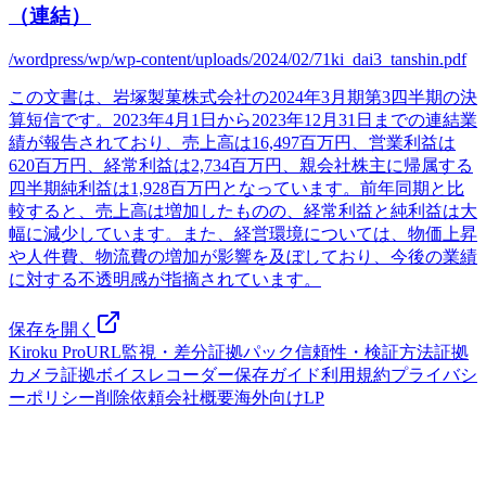
（連結）
/wordpress/wp/wp-content/uploads/2024/02/71ki_dai3_tanshin.pdf
この文書は、岩塚製菓株式会社の2024年3月期第3四半期の決
算短信です。2023年4月1日から2023年12月31日までの連結業
績が報告されており、売上高は16,497百万円、営業利益は
620百万円、経常利益は2,734百万円、親会社株主に帰属する
四半期純利益は1,928百万円となっています。前年同期と比
較すると、売上高は増加したものの、経常利益と純利益は大
幅に減少しています。また、経営環境については、物価上昇
や人件費、物流費の増加が影響を及ぼしており、今後の業績
に対する不透明感が指摘されています。
保存を開く
Kiroku Pro
URL監視・差分
証拠パック
信頼性・検証方法
証拠
カメラ
証拠ボイスレコーダー
保存ガイド
利用規約
プライバシ
ーポリシー
削除依頼
会社概要
海外向けLP