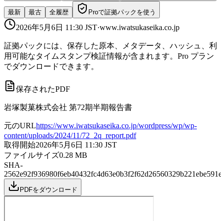
最新
最古
全履歴
Proで証拠パックを使う
2026年5月6日 11:30
JST
·
www.iwatsukaseika.co.jp
証拠パックには、保存した原本、メタデータ、ハッシュ、利
用可能なタイムスタンプ検証情報が含まれます。Pro プラン
でダウンロードできます。
保存されたPDF
岩塚製菓株式会社 第72期半期報告書
元のURL
https://www.iwatsukaseika.co.jp/wordpress/wp/wp-
content/uploads/2024/11/72_2q_report.pdf
取得開始
2026年5月6日 11:30
JST
ファイルサイズ
0.28
MB
SHA-
256
2e92f936980f6eb40432fc4d63e0b3f2f62d26560329b221ebe591
PDFをダウンロード