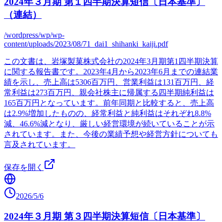
2024年３月期 第１四半期決算短信〔日本基準〕
（連結）
/wordpress/wp/wp-
content/uploads/2023/08/71_dai1_shihanki_kaiji.pdf
この文書は、岩塚製菓株式会社の2024年3月期第1四半期決算
に関する報告書です。2023年4月から2023年6月までの連結業
績を示し、売上高は5306百万円、営業利益は131百万円、経
常利益は273百万円、親会社株主に帰属する四半期純利益は
165百万円となっています。前年同期と比較すると、売上高
は2.9%増加したものの、経常利益と純利益はそれぞれ8.8%
減、46.6%減となり、厳しい経営環境が続いていることが示
されています。また、今後の業績予想や経営方針についても
言及されています。
保存を開く
2026/5/6
2024年３月期 第３四半期決算短信〔日本基準〕