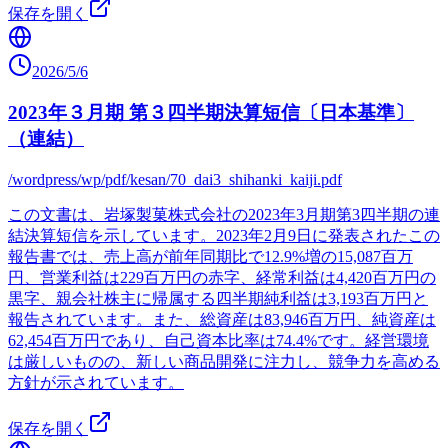
保存を開く
2026/5/6
2023年３月期 第３四半期決算短信〔日本基準〕
（連結）
/wordpress/wp/pdf/kesan/70_dai3_shihanki_kaiji.pdf
この文書は、岩塚製菓株式会社の2023年3月期第3四半期の連
結決算短信を示しています。2023年2月9日に発表されたこの
報告書では、売上高が前年同期比で12.9%増の15,087百万
円、営業利益は229百万円の赤字、経常利益は4,420百万円の
黒字、親会社株主に帰属する四半期純利益は3,193百万円と
報告されています。また、総資産は83,946百万円、純資産は
62,454百万円であり、自己資本比率は74.4%です。経営環境
は厳しいものの、新しい商品開発に注力し、競争力を高める
方針が示されています。
保存を開く