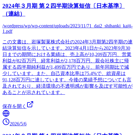
2024年３月期 第２四半期決算短信〔日本基準〕
（連結）
/wordpress/wp/wp-content/uploads/2023/11/71_dai2_shihanki_kaiji-
1.pdf
この文書は、岩塚製菓株式会社の2024年3月期第2四半期の連
結決算短信を示しています。2023年4月1日から2023年9月30
日までの期間における業績は、売上高が10,209百万円、営業
利益が82百万円、経常利益が2,178百万円、親会社株主に帰
属する四半期純利益が1,499百万円であり、前年同期比で減
少しています。また、自己資本比率は75.4%で、総資産は
91,128百万円に達しています。今後の業績予想についても言
及されており、経済環境の不透明感が影響を及ぼす可能性が
あることが示されています。
保存を開く
2026/5/6