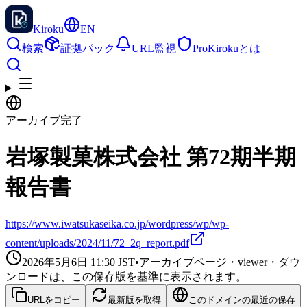
Kiroku
EN
検索
証拠パック
URL監視
Pro
Kirokuとは
アーカイブ完了
岩塚製菓株式会社 第72期半期
報告書
https://www.iwatsukaseika.co.jp/wordpress/wp/wp-
content/uploads/2024/11/72_2q_report.pdf
2026年5月6日 11:30
JST
•
アーカイブページ・viewer・ダウ
ンロードは、この保存版を基準に表示されます。
URLをコピー
最新版を取得
このドメインの最近の保存