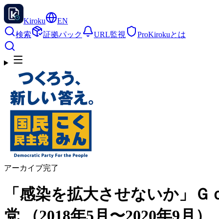
Kiroku
EN
検索
証拠パック
URL監視
Pro
Kirokuとは
アーカイブ完了
「感染を拡大させないか」Ｇｏ
党 （2018年5月〜2020年9月）