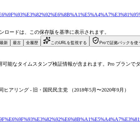
%8C%E6%84%9F%E6%9F%93%E3%82%92%E6%8B%A1%E5%A4
ダウンロードは、この保存版を基準に表示されます。
最新
最古
全履歴
このURLを監視する
Proで証拠パックを使
可能なタイムスタンプ検証情報が含まれます。Pro プランで
リング - 旧・国民民主党 （2018年5月〜2020年9月）
%80%8C%E6%84%9F%E6%9F%93%E3%82%92%E6%8B%A1%E5