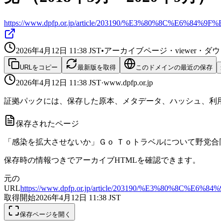
https://www.dpfp.or.jp/article/203190/%E3%80
2026年4月12日 11:38
JST
•
アーカイブページ・viewer・
URLをコピー
最新版を取得
このドメインの最近の保存
2026年4月12日 11:38
JST
·
www.dpfp.or.jp
証拠パックには、保存した原本、メタデータ、ハッシュ、利用
保存されたページ
「感染を拡大させないか」Ｇｏ Ｔｏトラベルについて野党合同ヒア
保存時の情報つきでアーカイブHTMLを確認できます。
元の
URL
https://www.dpfp.or.jp/article/203190/%E3
取得開始
2026年4月12日 11:38
JST
保存ページを開く