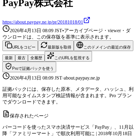
PayPay株式会社
https://about.paypay.ne.jp/pr/20181018/01
2026年4月13日 08:09
JST
•
アーカイブページ・viewer・ダ
ウンロードは、この保存版を基準に表示されます。
URLをコピー
最新版を取得
このドメインの最近の保存
最新
最古
全履歴
このURLを監視する
Proで証拠パックを使う
2026年4月13日 08:09
JST
·
about.paypay.ne.jp
証拠パックには、保存した原本、メタデータ、ハッシュ、利
用可能なタイムスタンプ検証情報が含まれます。Pro プラン
でダウンロードできます。
保存されたページ
バーコードを使ったスマホ決済サービス「PayPay」、11月以
降「ファミリーマート」で順次利用可能に | 2018年10月18日