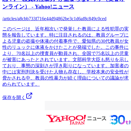
ンライン） - Yahoo!ニュース
/articles/a8cbb733f716e44d94862be3c1d6af8c849c0ced
このページは、近年相次いで発覚した教員による性犯罪の実
態を報告しています。特に注目されるのは、教員グループに
よる児童の盗撮や体液の付着事件で、愛知県の30代教員が女
性のリュックに体液をかけたことが発端でした。この事件に
より、70名以上の捜査員が動員され、全国で75名以上の児童
が被害にあったとされています。文部科学大臣も怒りを示し
ており、事態の深刻さが浮き彫りになっています。加害者の
中には実刑判決を受けた人物も存在し、学校本来の安全性が
脅かされる中、教員の性暴力が続く理由についての議論が求
められています。
保存を開く