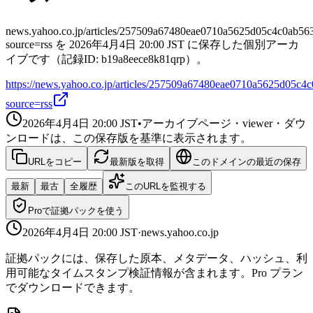
news.yahoo.co.jp/articles/257509a67480eae0710a5625d05c4c0ab56
source=rss を 2026年4月4日 20:00 JST に保存した個別アーカ
イブです（記録ID: b19a8eece8k81qrp）。
https://news.yahoo.co.jp/articles/257509a67480eae0710a5625d05c4
source=rss
2026年4月4日 20:00
JST
•
アーカイブページ・viewer・ダウ
ンロードは、この保存版を基準に表示されます。
URLをコピー
最新版を取得
このドメインの最近の保存
最新
最古
全履歴
このURLを監視する
Proで証拠パックを使う
2026年4月4日 20:00
JST
·
news.yahoo.co.jp
証拠パックには、保存した原本、メタデータ、ハッシュ、利
用可能なタイムスタンプ検証情報が含まれます。Pro プラン
でダウンロードできます。