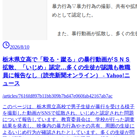
2026/8/10
栃木県立高で「殴る・蹴る」の暴行動画がＳＮＳ
拡散、「いじめ」認定…多くの生徒が認識も教職
員に報告なし（読売新聞オンライン） - Yahoo!ニ
ュース
/articles/7616fd897b11bb309b7bd47e060fab42167ab7ac
このページは、栃木県立高校で男子生徒が暴行を受ける様子
を撮影した動画がSNSで拡散され、いじめと認定された問題
について報告しています。教育委員会は、学校が行った調査
結果を発表し、映像内の暴力行為やその共有、周囲の生徒に
よるいじめ行为が確認されたとしています。多くの生徒が問