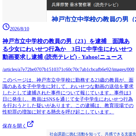
2026/8/10
神戸市立中学校の教員の男（23）を逮捕 面識あ
る少女にわいせつ行為か 3日に中学生にわいせつ
動画要求し逮捕 (読売テレビ) - Yahoo!ニュース
/articles/a7e72be0707b1510371c60c70c7ab1cbcafb6e92/images/000
このページは、神戸市立中学校に勤務する23歳の教員が、面
識のある女子中学生に対して、わいせつな動画の送信を要求
したとして逮捕された事件について報じています。事件は3
日に発生し、教員はSNSを通じて女子中学生にわいせつ行為
を行おうとした疑いがあります。この逮捕は、教育現場での
性犯罪の増加に対する懸念を呼び起こしています。
保存を開く