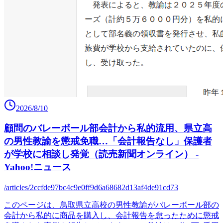
2026/8/10
顧問のバレーボール部会計から私的流用、県立高
の男性教諭を懲戒免職…「会計報告なし」保護者
が学校に相談し発覚（読売新聞オンライン） -
Yahoo!ニュース
/articles/2ccfde97bc4c9e0ff9d6a68682d13af4de91cd73
このページは、鳥取県立高校の男性教諭がバレーボール部の
会計から私的に商品を購入し、会計報告を怠ったために懲戒