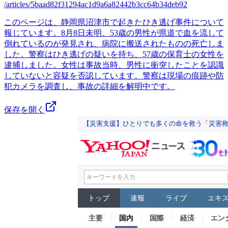
/articles/5baad82f31294ac1d9a6a82442b3cc64b34deb92
このページは、静岡県沼津市で起きたひき逃げ事件について
報じています。8月8日未明、53歳の男性が県道で血を流して
倒れているのが発見され、病院に搬送されたものの死亡しま
した。警察はひき逃げの疑いを持ち、57歳の保育士の女性を
逮捕しました。女性は事故当時、男性に衝突したことを認識
していないと容疑を否認しています。警察は現場の痕跡や防
犯カメラを調査し、事故の詳細を解明中です。
保存を開く