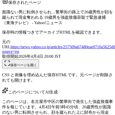
保存されたページ
面識ない男に転倒させられ…繁華街の路上で26歳男性が顔を
蹴られて現金奪われる 19歳男を強盗致傷容疑で緊急逮捕
（東海テレビ） - Yahoo!ニュース
保存時の情報つきでアーカイブHTMLを確認できます。
元の
URL
https://news.yahoo.co.jp/articles/257509a67480eae0710a5625
source=rss
取得開始
2026年4月4日 20:00
JST
保存ページを開く
CSS と画像を埋め込んだ保存HTMLです。元ページが削除さ
れても開けます。
このページについて
AI生成
このページは、名古屋市中区の繁華街で発生した強盗致傷事
件を報じています。4月4日午前5時45分頃、26歳男性が面識
のない男に転倒させられ、顔を蹴られた上に財布から現金