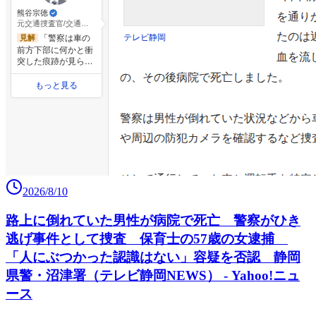
2026/8/10
路上に倒れていた男性が病院で死亡 警察がひき
逃げ事件として捜査 保育士の57歳の女逮捕
「人にぶつかった認識はない」容疑を否認 静岡
県警・沼津署（テレビ静岡NEWS） - Yahoo!ニュ
ース