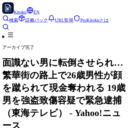
Kiroku
EN
検索
証拠パック
URL監視
Pro
Kirokuとは
アーカイブ完了
面識ない男に転倒させられ…
繁華街の路上で26歳男性が顔
を蹴られて現金奪われる 19歳
男を強盗致傷容疑で緊急逮捕
（東海テレビ） - Yahoo!ニュ
ース