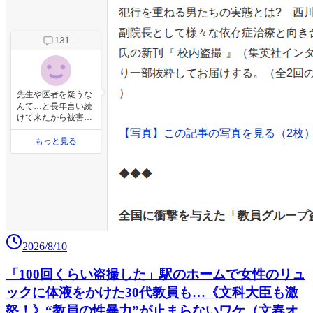
2026/8/10
「100回くらい盗撮した」駅のホームで女性のリュ
ックに体液をかけた30代教員も…《文科大臣も激
怒！》“教員の性暴力”が止まらないワケ（文春オ