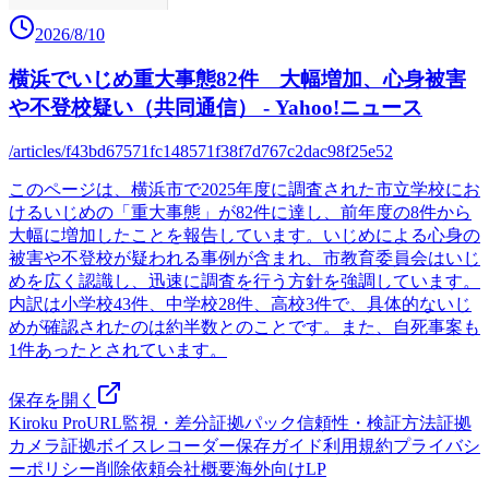
2026/8/10
横浜でいじめ重大事態82件 大幅増加、心身被害
や不登校疑い（共同通信） - Yahoo!ニュース
/articles/f43bd67571fc148571f38f7d767c2dac98f25e52
このページは、横浜市で2025年度に調査された市立学校にお
けるいじめの「重大事態」が82件に達し、前年度の8件から
大幅に増加したことを報告しています。いじめによる心身の
被害や不登校が疑われる事例が含まれ、市教育委員会はいじ
めを広く認識し、迅速に調査を行う方針を強調しています。
内訳は小学校43件、中学校28件、高校3件で、具体的ないじ
めが確認されたのは約半数とのことです。また、自死事案も
1件あったとされています。
保存を開く
Kiroku Pro
URL監視・差分
証拠パック
信頼性・検証方法
証拠
カメラ
証拠ボイスレコーダー
保存ガイド
利用規約
プライバシ
ーポリシー
削除依頼
会社概要
海外向けLP