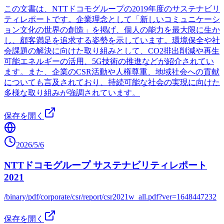
この文書は、NTTドコモグループの2019年度のサステナビリ
ティレポートです。企業理念として「新しいコミュニケーシ
ョン文化の世界の創造」を掲げ、個人の能力を最大限に生か
し、顧客満足を追求する姿勢を示しています。環境保全や社
会課題の解決に向けた取り組みとして、CO2排出削減や再生
可能エネルギーの活用、5G技術の推進などが紹介されてい
ます。また、企業のCSR活動や人権尊重、地域社会への貢献
についても言及されており、持続可能な社会の実現に向けた
多様な取り組みが強調されています。
保存を開く
2026/5/6
NTTドコモグループ サステナビリティレポート
2021
/binary/pdf/corporate/csr/report/csr2021w_all.pdf?ver=1648447232
保存を開く