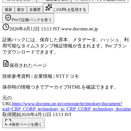
最新
最古
全履歴
このURLを監視する
Proで証拠パックを使う
2026年4月12日 13:13
JST
·
www.docomo.ne.jp
証拠パックには、保存した原本、メタデータ、ハッシュ、利
用可能なタイムスタンプ検証情報が含まれます。Pro プラン
でダウンロードできます。
保存されたページ
技術参考資料 | 企業情報 | NTTドコモ
保存時の情報つきでアーカイブHTMLを確認できます。
元の
URL
https://www.docomo.ne.jp/corporate/technology/document?
icid=CRP_CORP_technology_to_CRP_CORP_technology_docume
取得開始
2026年4月12日 13:13
JST
保存ページを開く