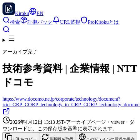
Kiroku
EN
検索
証拠パック
URL監視
Pro
Kirokuとは
アーカイブ完了
技術参考資料 | 企業情報 | NTT
ドコモ
https://www.docomo.ne.jp/corporate/technology/document?
icid=CRP_CORP_technology_to_CRP_CORP_technology_docume
2026年4月12日 13:13
JST
•
アーカイブページ・viewer・ダ
ウンロードは、この保存版を基準に表示されます。
URLをコピー
最新版を取得
このドメインの最近の保存