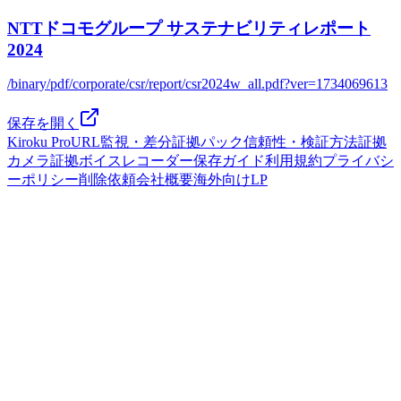
NTTドコモグループ サステナビリティレポート
2024
/binary/pdf/corporate/csr/report/csr2024w_all.pdf?ver=1734069613
保存を開く
Kiroku Pro
URL監視・差分
証拠パック
信頼性・検証方法
証拠
カメラ
証拠ボイスレコーダー
保存ガイド
利用規約
プライバシ
ーポリシー
削除依頼
会社概要
海外向けLP