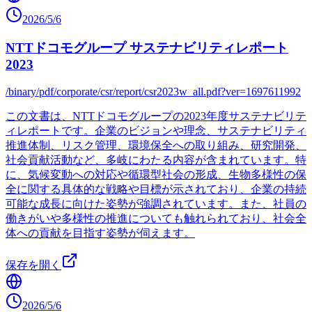
2026/5/6
NTTドコモグループ サステナビリティレポート
2023
/binary/pdf/corporate/csr/report/csr2023w_all.pdf?ver=1697611992
この文書は、NTTドコモグループの2023年度サステナビリテ
ィレポートです。企業のビジョンや理念、サステナビリティ
推進体制、リスク管理、環境保全への取り組み、研究開発、
社会貢献活動など、多岐にわたる内容が含まれています。特
に、気候変動への対応や循環型社会の形成、生物多様性の保
全に関する具体的な戦略や目標が示されており、企業の持続
可能な成長に向けた姿勢が強調されています。また、社員の
働きがいや多様性の推進についても触れられており、社会全
体への貢献を目指す姿勢が伺えます。
保存を開く
2026/5/6