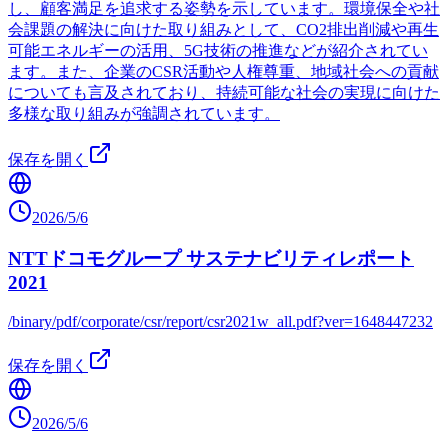
し、顧客満足を追求する姿勢を示しています。環境保全や社
会課題の解決に向けた取り組みとして、CO2排出削減や再生
可能エネルギーの活用、5G技術の推進などが紹介されてい
ます。また、企業のCSR活動や人権尊重、地域社会への貢献
についても言及されており、持続可能な社会の実現に向けた
多様な取り組みが強調されています。
保存を開く
2026/5/6
NTTドコモグループ サステナビリティレポート
2021
/binary/pdf/corporate/csr/report/csr2021w_all.pdf?ver=1648447232
保存を開く
2026/5/6