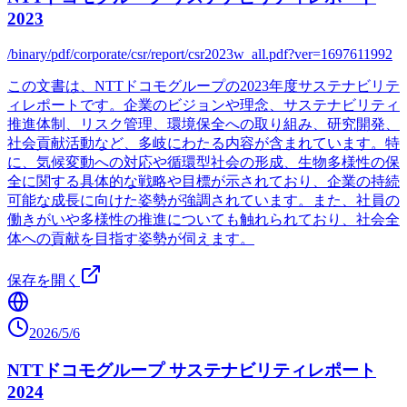
2023
/binary/pdf/corporate/csr/report/csr2023w_all.pdf?ver=1697611992
この文書は、NTTドコモグループの2023年度サステナビリテ
ィレポートです。企業のビジョンや理念、サステナビリティ
推進体制、リスク管理、環境保全への取り組み、研究開発、
社会貢献活動など、多岐にわたる内容が含まれています。特
に、気候変動への対応や循環型社会の形成、生物多様性の保
全に関する具体的な戦略や目標が示されており、企業の持続
可能な成長に向けた姿勢が強調されています。また、社員の
働きがいや多様性の推進についても触れられており、社会全
体への貢献を目指す姿勢が伺えます。
保存を開く
2026/5/6
NTTドコモグループ サステナビリティレポート
2024