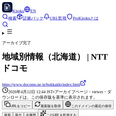
Kiroku
EN
検索
証拠パック
URL監視
Pro
Kirokuとは
アーカイブ完了
地域別情報（北海道） | NTT
ドコモ
https://www.docomo.ne.jp/hokkaido/index.html
2026年4月12日 12:44
JST
•
アーカイブページ・viewer・ダ
ウンロードは、この保存版を基準に表示されます。
URLをコピー
最新版を取得
このドメインの最近の保存
最新
最古
全履歴
このURLを監視する