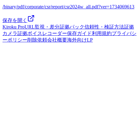
/binary/pdf/corporate/csr/report/csr2024w_all.pdf?ver=1734069613
保存を開く
Kiroku Pro
URL監視・差分
証拠パック
信頼性・検証方法
証拠
カメラ
証拠ボイスレコーダー
保存ガイド
利用規約
プライバシ
ーポリシー
削除依頼
会社概要
海外向けLP