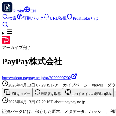
Kiroku
EN
検索
証拠パック
URL監視
Pro
Kirokuとは
アーカイブ完了
PayPay株式会社
https://about.paypay.ne.jp/pr/20200907/02
2026年4月13日 07:29
JST
•
アーカイブページ・viewer・
URLをコピー
最新版を取得
このドメインの最近の保存
2026年4月13日 07:29
JST
·
about.paypay.ne.jp
証拠パックには、保存した原本、メタデータ、ハッシュ、利用