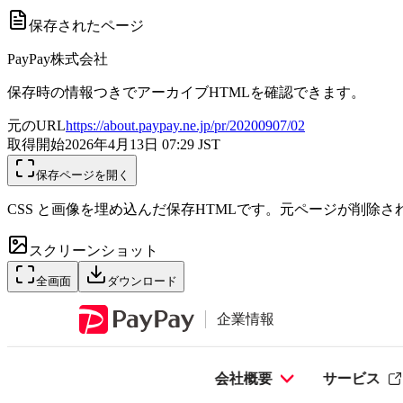
保存されたページ
PayPay株式会社
保存時の情報つきでアーカイブHTMLを確認できます。
元のURL
https://about.paypay.ne.jp/pr/20200907/02
取得開始
2026年4月13日 07:29
JST
保存ページを開く
CSS と画像を埋め込んだ保存HTMLです。元ページが削除
スクリーンショット
全画面
ダウンロード