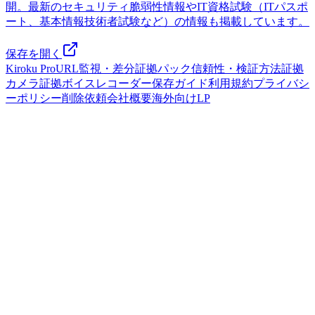
開。最新のセキュリティ脆弱性情報やIT資格試験（ITパスポ
ート、基本情報技術者試験など）の情報も掲載しています。
保存を開く
Kiroku Pro
URL監視・差分
証拠パック
信頼性・検証方法
証拠
カメラ
証拠ボイスレコーダー
保存ガイド
利用規約
プライバシ
ーポリシー
削除依頼
会社概要
海外向けLP