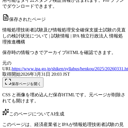
用可能なタイムスタンプ検証情報が含まれます。Pro プラン
でダウンロードできます。
保存されたページ
情報処理技術者試験及び情報処理安全確保支援士試験の見直
しの検討状況について | 試験情報 | IPA 独立行政法人 情報処
理推進機構
保存時の情報つきでアーカイブHTMLを確認できます。
元の
URL
https://www.ipa.go.jp/shiken/syllabus/henkou/2025/20260331.h
取得開始
2026年3月31日 20:03
JST
保存ページを開く
CSS と画像を埋め込んだ保存HTMLです。元ページが削除さ
れても開けます。
このページについて
AI生成
このページは、経済産業省とIPAが情報処理技術者試験の見