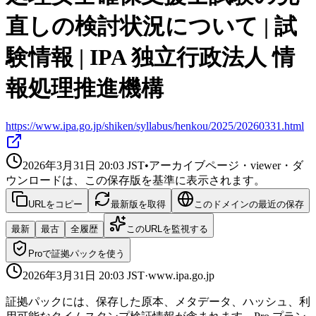
直しの検討状況について | 試
験情報 | IPA 独立行政法人 情
報処理推進機構
https://www.ipa.go.jp/shiken/syllabus/henkou/2025/20260331.html
2026年3月31日 20:03
JST
•
アーカイブページ・viewer・ダ
ウンロードは、この保存版を基準に表示されます。
URLをコピー
最新版を取得
このドメインの最近の保存
最新
最古
全履歴
このURLを監視する
Proで証拠パックを使う
2026年3月31日 20:03
JST
·
www.ipa.go.jp
証拠パックには、保存した原本、メタデータ、ハッシュ、利