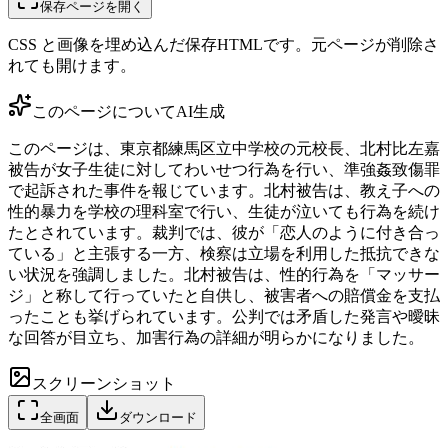
保存ページを開く
CSS と画像を埋め込んだ保存HTMLです。元ページが削除さ
れても開けます。
このページについて
AI生成
このページは、東京都練馬区立中学校の元校長、北村比左嘉
被告が女子生徒に対してわいせつ行為を行い、準強姦致傷罪
で起訴された事件を報じています。北村被告は、教え子への
性的暴力を学校の理科室で行い、生徒が泣いても行為を続け
たとされています。裁判では、彼が「恋人のように付き合っ
ている」と主張する一方、検察は立場を利用した抵抗できな
い状況を強調しました。北村被告は、性的行為を「マッサー
ジ」と称して行っていたと自供し、被害者への賠償金を支払
ったことも挙げられています。公判では矛盾した発言や曖昧
な回答が目立ち、加害行為の詳細が明らかになりました。
スクリーンショット
全画面
ダウンロード