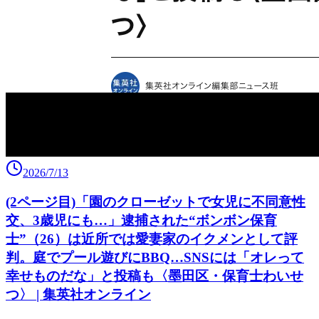
2026/7/13
(2ページ目)「園のクローゼットで女児に不同意性
交、3歳児にも…」逮捕された“ボンボン保育
士”（26）は近所では愛妻家のイクメンとして評
判。庭でプール遊びにBBQ…SNSには「オレって
幸せものだな」と投稿も〈墨田区・保育士わいせ
つ〉 | 集英社オンライン