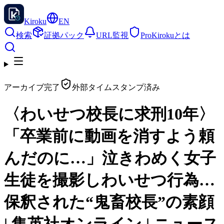
Kiroku
EN
検索
証拠パック
URL監視
Pro
Kirokuとは
アーカイブ完了
外部タイムスタンプ済み
〈わいせつ校長に求刑10年〉
「卒業前に動画を消すよう頼
んだのに…」泣きわめく女子
生徒を撮影しわいせつ行為…
保釈された“鬼畜校長”の素顔