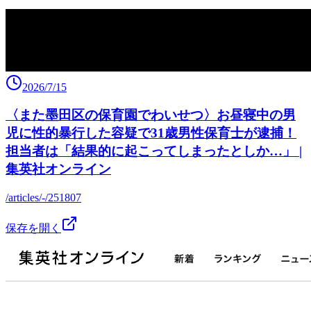
2026/7/15
〈また墨田区の保育園でわいせつ〉お昼寝中の男
児に性的暴行した容疑で31歳男性保育士が逮捕！
担当者は「結果的に起こってしまったとしか…」 |
集英社オンライン
/articles/-/251807
保存を開く