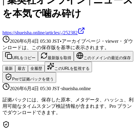
| 集英社オンライン | ニュース
を本気で噛み砕け
https://shueisha.online/articles/-/252382
2026年6月4日 05:30
JST
•
アーカイブページ・viewer・ダウ
ンロードは、この保存版を基準に表示されます。
URLをコピー
最新版を取得
このドメインの最近の保存
最新
最古
全履歴
このURLを監視する
Proで証拠パックを使う
2026年6月4日 05:30
JST
·
shueisha.online
証拠パックには、保存した原本、メタデータ、ハッシュ、利
用可能なタイムスタンプ検証情報が含まれます。Pro プラン
でダウンロードできます。