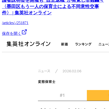
護者説明会を開催も“自主退職”が発覚し非難轟々
〈墨田区もう一人の保育士による不同意性交事
件〉 | 集英社オンライン
/articles/-/251871
保存を開く