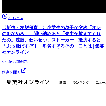
2026/7/14
〈新宿・変態保育士〉小学生の息子が突然「オレ
のをなめろ」…問い詰めると「先生が教えてくれ
たの」洗脳、わいせつ、ストーカー…抵抗すると
「ぶっ飛ばすぞ！」卑劣すぎるその手口とは | 集英
社オンライン
/articles/-/256478
保存を開く