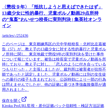
〈懲役９年〉「抵抗しようと思えばできたはず」
13歳少女に性的暴行、児童ポルノ動画29点所持
の”鬼畜”わいせつ校長に実刑判決 | 集英社オンラ
イン
/articles/-/252436
このページは、東京都練馬区の元中学校校長・北村比左嘉被
告（57）が、教え子の13歳少女に対する性的暴行と児童ポル
ノ所持に関し、東京地裁で懲役9年の実刑判決を受けた事件
について報じています。被告は校長室で児童ポルノ動画を所
持しており、教え子に対し、「恋人のように付き合っている
つもりだった」と主張しましたが、裁判所は被害者が抗拒不
能であったと認定しました。児童ポルノ動画には別の女生徒
への暴行の様子も含まれており、公訴時効により一部の行為
は問えませんでしたが、他の証拠に基づき準強姦致傷罪が適
用されました。
保存を開く
Kiroku Pro
URL監視・差分
証拠パック
信頼性・検証方法
証拠