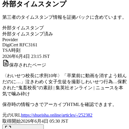
外部タイムスタンプ
第三者のタイムスタンプ情報を証拠パックに含めています。
外部タイムスタンプ
外部タイムスタンプ済み
Provider
DigiCert RFC3161
TSA時刻
2026年6月4日 23:15 JST
保存されたページ
〈わいせつ校長に求刑10年〉「卒業前に動画を消すよう頼ん
だのに…」泣きわめく女子生徒を撮影しわいせつ行為…保釈
された“鬼畜校長”の素顔 | 集英社オンライン | ニュースを本
気で噛み砕け
保存時の情報つきでアーカイブHTMLを確認できます。
元のURL
https://shueisha.online/articles/-/252382
取得開始
2026年6月4日 05:30
JST