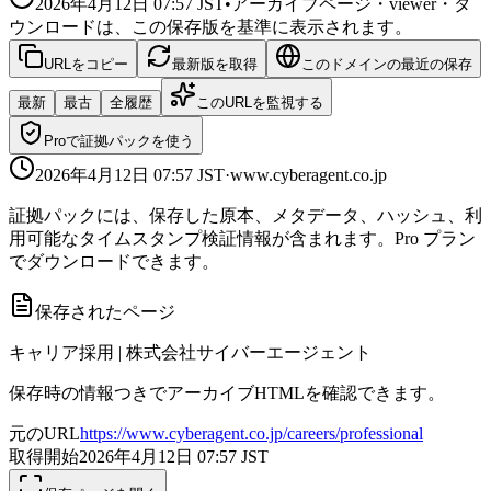
2026年4月12日 07:57
JST
•
アーカイブページ・viewer・ダ
ウンロードは、この保存版を基準に表示されます。
URLをコピー
最新版を取得
このドメインの最近の保存
最新
最古
全履歴
このURLを監視する
Proで証拠パックを使う
2026年4月12日 07:57
JST
·
www.cyberagent.co.jp
証拠パックには、保存した原本、メタデータ、ハッシュ、利
用可能なタイムスタンプ検証情報が含まれます。Pro プラン
でダウンロードできます。
保存されたページ
キャリア採用 | 株式会社サイバーエージェント
保存時の情報つきでアーカイブHTMLを確認できます。
元のURL
https://www.cyberagent.co.jp/careers/professional
取得開始
2026年4月12日 07:57
JST