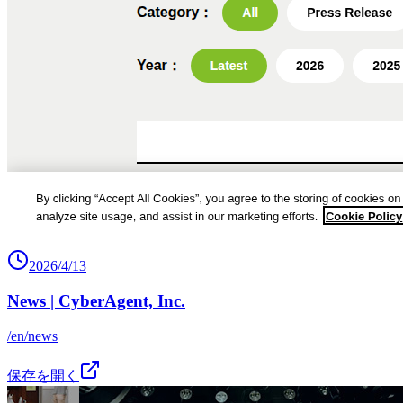
2026/4/13
News | CyberAgent, Inc.
/en/news
保存を開く