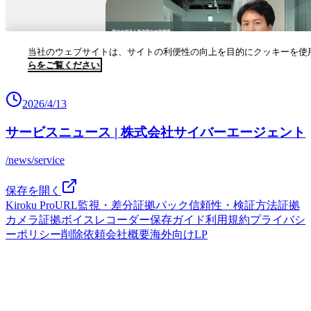
2026/4/13
サービスニュース | 株式会社サイバーエージェント
/news/service
保存を開く
Kiroku Pro
URL監視・差分
証拠パック
信頼性・検証方法
証拠
カメラ
証拠ボイスレコーダー
保存ガイド
利用規約
プライバシ
ーポリシー
削除依頼
会社概要
海外向けLP