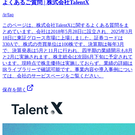
よくあるご質問 | 株式会社TalentX
/ir/faq
このページは、株式会社TalentXに関するよくある質問をま
とめています。会社は2018年5月28日に設立され、2025年3月
18日に東証グロース市場に上場しました。証券コードは
330Aで、株式の売買単位は100株です。決算期は毎年3月
で、決算発表は5月と11月に行われ、四半期の業績開示も8月
と2月に実施されます。株主総会は次回6月下旬に予定されて
います。現時点で株主優待は実施しておらず、業績の詳細は
IRライブラリーで確認可能です。事業内容や導入事例につい
ては、会社のサービスページをご覧ください。
保存を開く