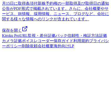
月15日に取得条項付新株予約権の一部取得及び取得日の通知
公告がPDF形式で掲載されています。さらに、会社概要やサ
ービス、IR情報、採用情報、ニュース、ブログなど、会社に
関する様々な情報へのリンクが含まれています。
保存を開く
Kiroku Pro
URL監視・差分
証拠パック
信頼性・検証方法
証拠
カメラ
証拠ボイスレコーダー
保存ガイド
利用規約
プライバシ
ーポリシー
削除依頼
会社概要
海外向けLP