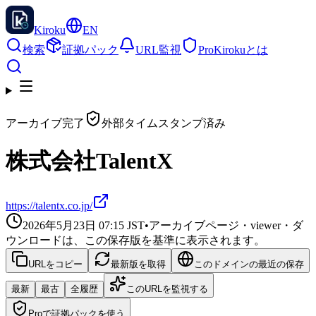
Kiroku
EN
検索
証拠パック
URL監視
Pro
Kirokuとは
アーカイブ完了
外部タイムスタンプ済み
株式会社TalentX
https://talentx.co.jp/
2026年5月23日 07:15
JST
•
アーカイブページ・viewer・ダ
ウンロードは、この保存版を基準に表示されます。
URLをコピー
最新版を取得
このドメインの最近の保存
最新
最古
全履歴
このURLを監視する
Proで証拠パックを使う