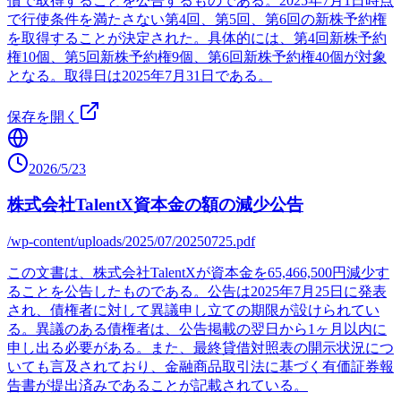
償で取得することを公告するものである。2025年7月1日時点
で行使条件を満たさない第4回、第5回、第6回の新株予約権
を取得することが決定された。具体的には、第4回新株予約
権10個、第5回新株予約権9個、第6回新株予約権40個が対象
となる。取得日は2025年7月31日である。
保存を開く
2026/5/23
株式会社TalentX資本金の額の減少公告
/wp-content/uploads/2025/07/20250725.pdf
この文書は、株式会社TalentXが資本金を65,466,500円減少す
ることを公告したものである。公告は2025年7月25日に発表
され、債権者に対して異議申し立ての期限が設けられてい
る。異議のある債権者は、公告掲載の翌日から1ヶ月以内に
申し出る必要がある。また、最終貸借対照表の開示状況につ
いても言及されており、金融商品取引法に基づく有価証券報
告書が提出済みであることが記載されている。