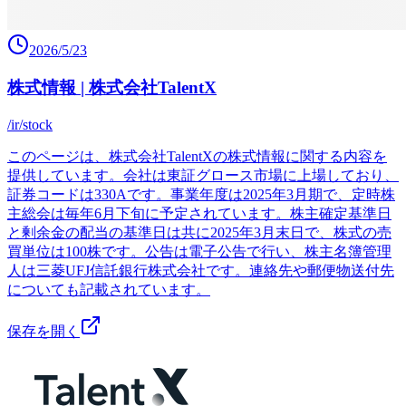
2026/5/23
株式情報 | 株式会社TalentX
/ir/stock
このページは、株式会社TalentXの株式情報に関する内容を
提供しています。会社は東証グロース市場に上場しており、
証券コードは330Aです。事業年度は2025年3月期で、定時株
主総会は毎年6月下旬に予定されています。株主確定基準日
と剰余金の配当の基準日は共に2025年3月末日で、株式の売
買単位は100株です。公告は電子公告で行い、株主名簿管理
人は三菱UFJ信託銀行株式会社です。連絡先や郵便物送付先
についても記載されています。
保存を開く