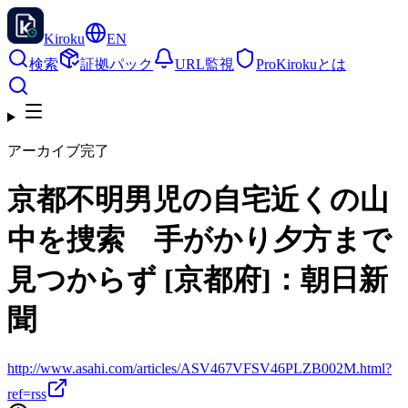
Kiroku
EN
検索
証拠パック
URL監視
Pro
Kirokuとは
アーカイブ完了
京都不明男児の自宅近くの山
中を捜索 手がかり夕方まで
見つからず [京都府]：朝日新
聞
http://www.asahi.com/articles/ASV467VFSV46PLZB002M.html?
ref=rss