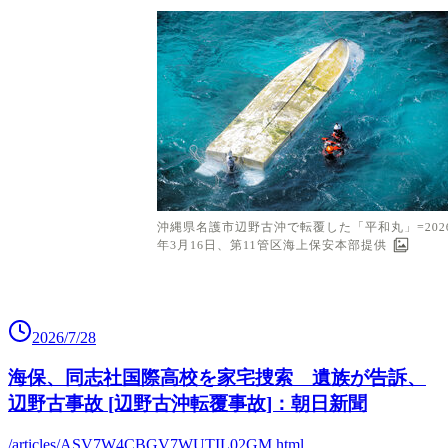
2026/7/28
海保、同志社国際高校を家宅捜索 遺族が告訴、
辺野古事故 [辺野古沖転覆事故]：朝日新聞
/articles/ASV7W4CBGV7WUTIL02GM.html