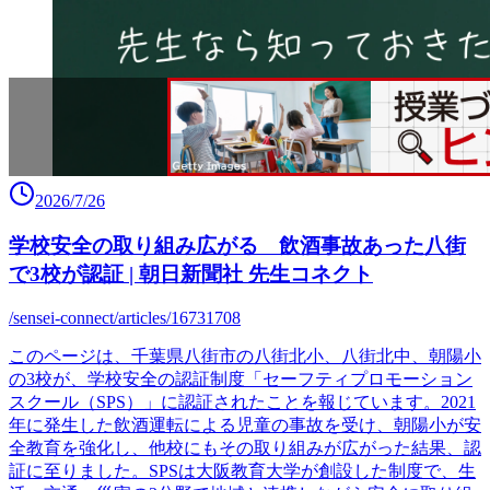
2026/7/26
学校安全の取り組み広がる 飲酒事故あった八街
で3校が認証 | 朝日新聞社 先生コネクト
/sensei-connect/articles/16731708
このページは、千葉県八街市の八街北小、八街北中、朝陽小
の3校が、学校安全の認証制度「セーフティプロモーション
スクール（SPS）」に認証されたことを報じています。2021
年に発生した飲酒運転による児童の事故を受け、朝陽小が安
全教育を強化し、他校にもその取り組みが広がった結果、認
証に至りました。SPSは大阪教育大学が創設した制度で、生