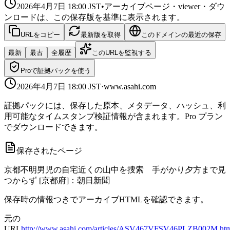
2026年4月7日 18:00
JST
•
アーカイブページ・viewer・ダウ
ンロードは、この保存版を基準に表示されます。
URLをコピー
最新版を取得
このドメインの最近の保存
最新
最古
全履歴
このURLを監視する
Proで証拠パックを使う
2026年4月7日 18:00
JST
·
www.asahi.com
証拠パックには、保存した原本、メタデータ、ハッシュ、利
用可能なタイムスタンプ検証情報が含まれます。Pro プラン
でダウンロードできます。
保存されたページ
京都不明男児の自宅近くの山中を捜索 手がかり夕方まで見
つからず [京都府]：朝日新聞
保存時の情報つきでアーカイブHTMLを確認できます。
元の
URL
http://www.asahi.com/articles/ASV467VFSV46PLZB002M.htm