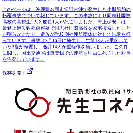
このページは、沖縄県名護市辺野古沖で発生した小型船舶の
転覆事故について報じています。この事故により同志社国際
高校の高校生1人と船長1人が死亡しました。海上保安庁は、
業務上過失致死傷容疑で同志社国際高校を家宅捜索したこと
が明らかになり、遺族が学校側や運航団体に対して告訴を行
っています。事故は3月16日に発生し、生徒18人が乗船して
いた2隻が転覆し、合計14人が重軽傷を負いました。この件
に関し、国土交通省は無登録での運航を理由に死亡した船長
を告発しています。
保存を開く