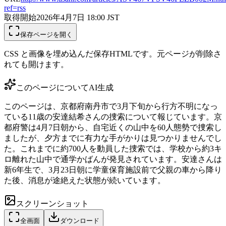
ref=rss
取得開始
2026年4月7日 18:00
JST
保存ページを開く
CSS と画像を埋め込んだ保存HTMLです。元ページが削除さ
れても開けます。
このページについて
AI生成
このページは、京都府南丹市で3月下旬から行方不明になっ
ている11歳の安達結希さんの捜索について報じています。京
都府警は4月7日朝から、自宅近くの山中を60人態勢で捜索し
ましたが、夕方までに有力な手がかりは見つかりませんでし
た。これまでに約700人を動員した捜索では、学校から約3キ
ロ離れた山中で通学かばんが発見されています。安達さんは
新6年生で、3月23日朝に学童保育施設前で父親の車から降り
た後、消息が途絶えた状態が続いています。
スクリーンショット
全画面
ダウンロード