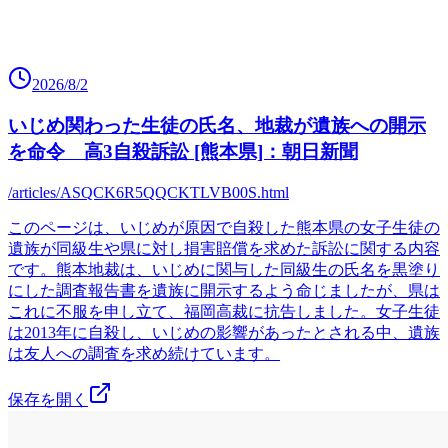
2026/8/2
いじめ関わった生徒の氏名、地裁が遺族への開示
を命令 高3自殺訴訟 [熊本県]：朝日新聞
/articles/ASQCK6R5QQCKTLVB00S.html
このページは、いじめが原因で自殺した熊本県の女子生徒の
遺族が同級生や県に対し損害賠償を求めた訴訟に関する内容
です。熊本地裁は、いじめに関与した同級生の氏名を黒塗り
にした調査報告書を遺族に開示するよう命じましたが、県は
これに不服を申し立て、福岡高裁に抗告しました。女子生徒
は2013年に自殺し、いじめの影響があったとされる中、遺族
は友人への調査を求め続けています。
保存を開く