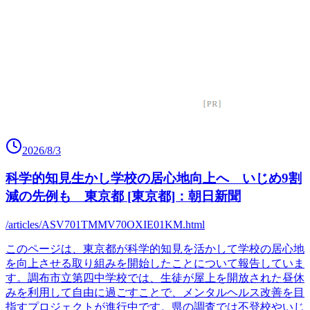
2026/8/3
科学的知見生かし学校の居心地向上へ いじめ9割
減の先例も 東京都 [東京都]：朝日新聞
/articles/ASV701TMMV70OXIE01KM.html
このページは、東京都が科学的知見を活かして学校の居心地
を向上させる取り組みを開始したことについて報告していま
す。調布市立第四中学校では、生徒が屋上を開放された昼休
みを利用して自由に過ごすことで、メンタルヘルス改善を目
指すプロジェクトが進行中です。県の調査では不登校やいじ