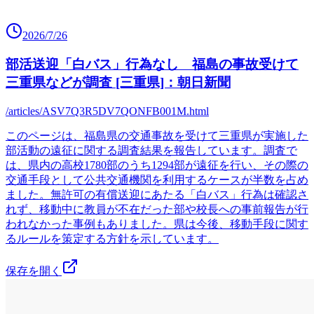
2026/7/26
部活送迎「白バス」行為なし 福島の事故受けて
三重県などが調査 [三重県]：朝日新聞
/articles/ASV7Q3R5DV7QONFB001M.html
このページは、福島県の交通事故を受けて三重県が実施した
部活動の遠征に関する調査結果を報告しています。調査で
は、県内の高校1780部のうち1294部が遠征を行い、その際の
交通手段として公共交通機関を利用するケースが半数を占め
ました。無許可の有償送迎にあたる「白バス」行為は確認さ
れず、移動中に教員が不在だった部や校長への事前報告が行
われなかった事例もありました。県は今後、移動手段に関す
るルールを策定する方針を示しています。
保存を開く