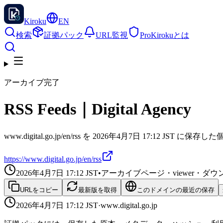
Kiroku
EN
検索
証拠パック
URL監視
Pro
Kirokuとは
アーカイブ完了
RSS Feeds｜Digital Agency
www.digital.go.jp/en/rss を 2026年4月7日 17:12 JST 
https://www.digital.go.jp/en/rss
2026年4月7日 17:12
JST
•
アーカイブページ・viewer・
URLをコピー
最新版を取得
このドメインの最近の保存
2026年4月7日 17:12
JST
·
www.digital.go.jp