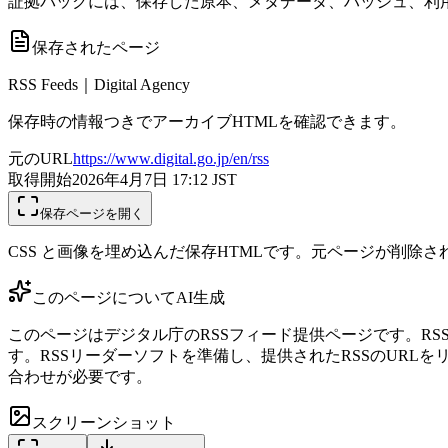
証拠パックには、保存した原本、メタデータ、ハッシュ、利用
保存されたページ
RSS Feeds｜Digital Agency
保存時の情報つきでアーカイブHTMLを確認できます。
元のURL
https://www.digital.go.jp/en/rss
取得開始
2026年4月7日 17:12
JST
保存ページを開く
CSS と画像を埋め込んだ保存HTMLです。元ページが削除
このページについて
AI生成
このページはデジタル庁のRSSフィード提供ページです。RSS（
す。RSSリーダーソフトを準備し、提供されたRSSのURL
合わせが必要です。
スクリーンショット