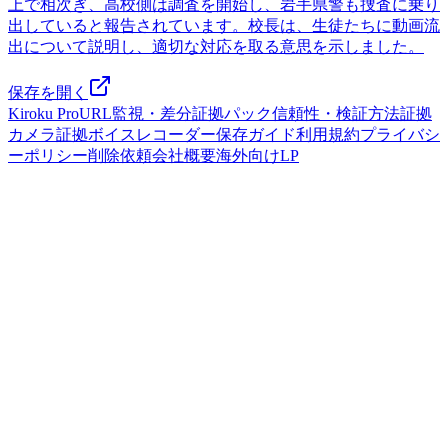
上で相次ぎ、高校側は調査を開始し、岩手県警も捜査に乗り
出していると報告されています。校長は、生徒たちに動画流
出について説明し、適切な対応を取る意思を示しました。
保存を開く
Kiroku Pro
URL監視・差分
証拠パック
信頼性・検証方法
証拠
カメラ
証拠ボイスレコーダー
保存ガイド
利用規約
プライバシ
ーポリシー
削除依頼
会社概要
海外向けLP