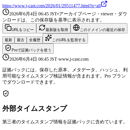
https://www.j-cast.com/2026/01/29511477.html?p=all
2026年6月4日 06:45
JST
•
アーカイブページ・viewer・ダウ
ンロードは、この保存版を基準に表示されます。
URLをコピー
最新版を取得
このドメインの最近の保存
最新
最古
全履歴
このURLを監視する
Proで証拠パックを使う
2026年6月4日 06:45
JST
·
www.j-cast.com
証拠パックには、保存した原本、メタデータ、ハッシュ、利
用可能なタイムスタンプ検証情報が含まれます。Pro プラン
でダウンロードできます。
外部タイムスタンプ
第三者のタイムスタンプ情報を証拠パックに含めています。