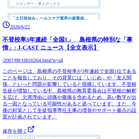
2026/6/22
不登校率3年連続「全国1」 島根県の特別な「事
情」: J-CAST ニュース【全文表示】
/2007/08/10010264.html?p=all
このページは、島根県の不登校率が3年連続で全国1位である
ことを報告しており、その背景には「いじめ」や「友人関
係」といった問題が影響していると指摘しています。不登校
生徒が増加している中、島根県の教育委員会は不登校の解釈
を広げ、欠席理由に頭痛や腹痛を含めるため、高い数字が出
る一因となっている可能性があると述べています。また、今
後の対策として生徒指導専任主事の増員やサポート拠点の設
置が計画されています。
保存を開く