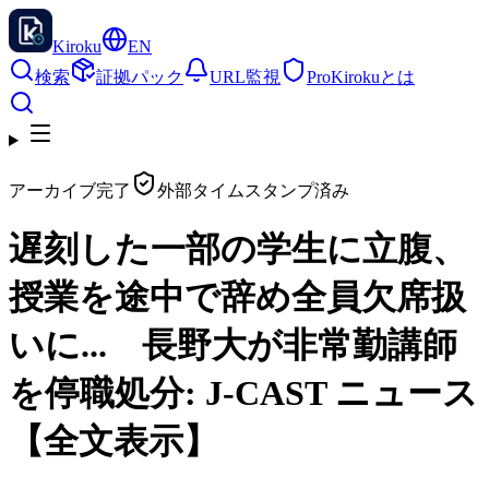
Kiroku
EN
検索
証拠パック
URL監視
Pro
Kirokuとは
アーカイブ完了
外部タイムスタンプ済み
遅刻した一部の学生に立腹、
授業を途中で辞め全員欠席扱
いに... 長野大が非常勤講師
を停職処分: J-CAST ニュース
【全文表示】