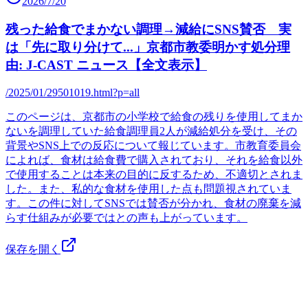
2026/7/20
残った給食でまかない調理→減給にSNS賛否 実
は「先に取り分けて...」京都市教委明かす処分理
由: J-CAST ニュース【全文表示】
/2025/01/29501019.html?p=all
このページは、京都市の小学校で給食の残りを使用してまか
ないを調理していた給食調理員2人が減給処分を受け、その
背景やSNS上での反応について報じています。市教育委員会
によれば、食材は給食費で購入されており、それを給食以外
で使用することは本来の目的に反するため、不適切とされま
した。また、私的な食材を使用した点も問題視されていま
す。この件に対してSNSでは賛否が分かれ、食材の廃棄を減
らす仕組みが必要ではとの声も上がっています。
保存を開く