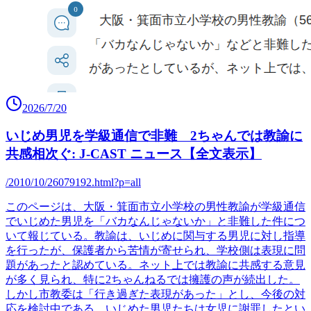
2026/7/20
いじめ男児を学級通信で非難 2ちゃんでは教諭に
共感相次ぐ: J-CAST ニュース【全文表示】
/2010/10/26079192.html?p=all
このページは、大阪・箕面市立小学校の男性教諭が学級通信
でいじめた男児を「バカなんじゃないか」と非難した件につ
いて報じている。教諭は、いじめに関与する男児に対し指導
を行ったが、保護者から苦情が寄せられ、学校側は表現に問
題があったと認めている。ネット上では教諭に共感する意見
が多く見られ、特に2ちゃんねるでは擁護の声が続出した。
しかし市教委は「行き過ぎた表現があった」とし、今後の対
応を検討中である。いじめた男児たちは女児に謝罪したとい