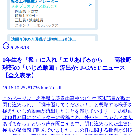
2026/6/16
1年生を「檻」に入れ「エサあげるから」 高校野
球部の「いじめ動画」流出か: J-CAST ニュース
【全文表示】
/2016/10/25281736.html?p=all
このページは、岩手県立花巻南高校の1年生野球部員が檻に
閉じ込められ、「携帯返してください！」と懇願する様子を
捉えたいじめ動画が流出したことを報じています。この動画
は10月24日にツイッターに投稿され、外から「ちゃんとエサ
あげるから」という声が聞こえる中、閉じ込められた生徒は
極度の緊張感で叫んでいました。この件に関する批判がSNS