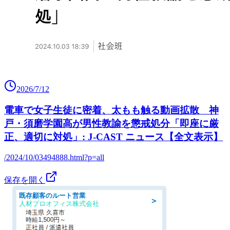
2026/7/12
電車で女子生徒に密着、太もも触る動画拡散 神
戸・須磨学園高が男性教諭を懲戒処分「即座に厳
正、適切に対処」: J-CAST ニュース【全文表示】
/2024/10/03494888.html?p=all
保存を開く