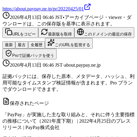
https://about.paypay.ne.jp/pr/20220425/01
2026年4月13日 06:46
JST
•
アーカイブページ・viewer・ダ
ウンロードは、この保存版を基準に表示されます。
URLをコピー
最新版を取得
このドメインの最近の保存
最新
最古
全履歴
このURLを監視する
Proで証拠パックを使う
2026年4月13日 06:46
JST
·
about.paypay.ne.jp
証拠パックには、保存した原本、メタデータ、ハッシュ、利
用可能なタイムスタンプ検証情報が含まれます。Pro プラン
でダウンロードできます。
保存されたページ
「PayPay」が実施した主な取り組みと、それに伴う主要指標
の推移について（2021年度下期） | 2022年4月25日のプレス
リリース | PayPay株式会社