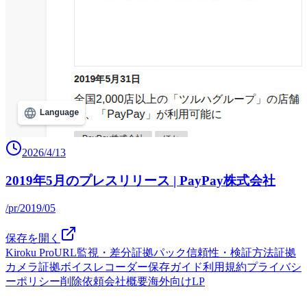
2026/4/13
2019年5月のプレスリリース | PayPay株式会社
/pr/2019/05
保存を開く
Kiroku Pro
URL監視・差分
証拠パック
信頼性・検証方法
証拠
カメラ
証拠ボイスレコーダー
保存ガイド
利用規約
プライバシ
ーポリシー
削除依頼
会社概要
海外向けLP