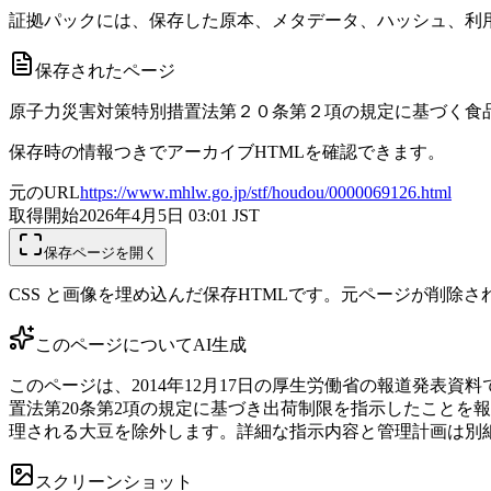
証拠パックには、保存した原本、メタデータ、ハッシュ、利用
保存されたページ
原子力災害対策特別措置法第２０条第２項の規定に基づく食
保存時の情報つきでアーカイブHTMLを確認できます。
元のURL
https://www.mhlw.go.jp/stf/houdou/0000069126.html
取得開始
2026年4月5日 03:01
JST
保存ページを開く
CSS と画像を埋め込んだ保存HTMLです。元ページが削除
このページについて
AI生成
このページは、2014年12月17日の厚生労働省の報道発
置法第20条第2項の規定に基づき出荷制限を指示したことを報
理される大豆を除外します。詳細な指示内容と管理計画は別
スクリーンショット