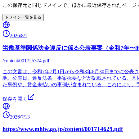
この保存元と同じドメインで、ほかに最近保存されたページ
ドメイン一覧を見る
2026/8/1
労働基準関係法令違反に係る公表事案（令和7年〜8
/content/001725374.pdf
この文書は、令和7年7月1日から令和8年6月30日までに
地、公表日、違反法条、事案概要などが記載されている。具
た事例や、賃金未払いの事例が含まれている。これにより、
保存を開く
2026/7/13
https://www.mhlw.go.jp/content/001714629.pdf