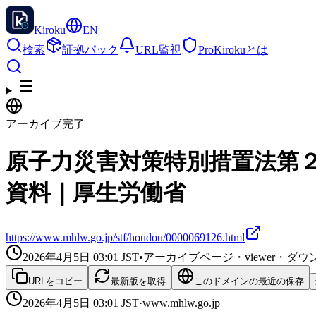
Kiroku
EN
検索
証拠パック
URL監視
Pro
Kirokuとは
アーカイブ完了
原子力災害対策特別措置法第
資料｜厚生労働省
https://www.mhlw.go.jp/stf/houdou/0000069126.html
2026年4月5日 03:01
JST
•
アーカイブページ・viewer・
URLをコピー
最新版を取得
このドメインの最近の保存
2026年4月5日 03:01
JST
·
www.mhlw.go.jp