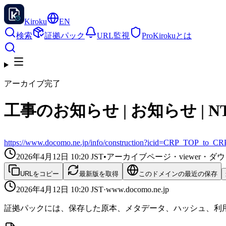
Kiroku
EN
検索
証拠パック
URL監視
Pro
Kirokuとは
アーカイブ完了
工事のお知らせ | お知らせ | 
https://www.docomo.ne.jp/info/construction?icid=CRP_TOP_to_CR
2026年4月12日 10:20
JST
•
アーカイブページ・viewer・
URLをコピー
最新版を取得
このドメインの最近の保存
2026年4月12日 10:20
JST
·
www.docomo.ne.jp
証拠パックには、保存した原本、メタデータ、ハッシュ、利用