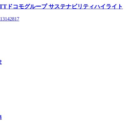
ghlights NTTドコモグループ サステナビリティハイライト
=1713142817
2
3