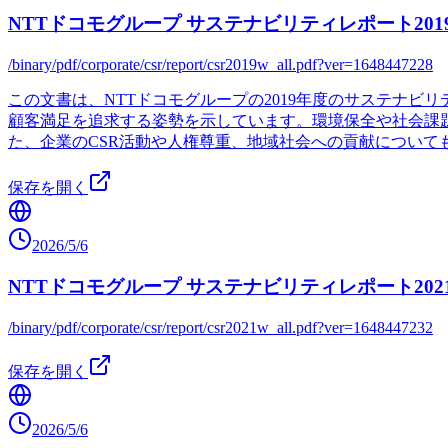
NTTドコモグループ サステナビリティレポート201
/binary/pdf/corporate/csr/report/csr2019w_all.pdf?ver=1648447228
この文書は、NTTドコモグループの2019年度のサステナ
顧客満足を追求する姿勢を示しています。環境保全や社会課題
た、企業のCSR活動や人権尊重、地域社会への貢献につい
保存を開く
2026/5/6
NTTドコモグループ サステナビリティレポート202
/binary/pdf/corporate/csr/report/csr2021w_all.pdf?ver=1648447232
保存を開く
2026/5/6