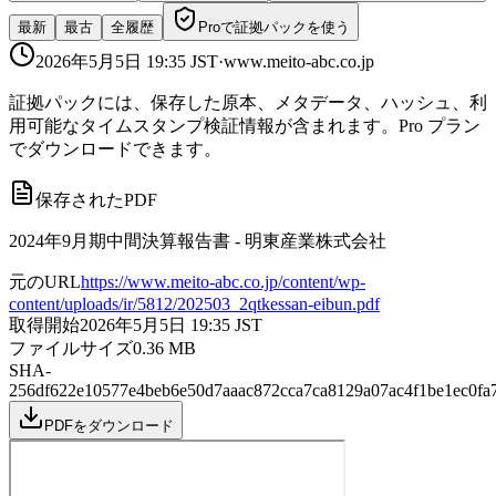
最新
最古
全履歴
Proで証拠パックを使う
2026年5月5日 19:35
JST
·
www.meito-abc.co.jp
証拠パックには、保存した原本、メタデータ、ハッシュ、利
用可能なタイムスタンプ検証情報が含まれます。Pro プラン
でダウンロードできます。
保存されたPDF
2024年9月期中間決算報告書 - 明東産業株式会社
元のURL
https://www.meito-abc.co.jp/content/wp-
content/uploads/ir/5812/202503_2qtkessan-eibun.pdf
取得開始
2026年5月5日 19:35
JST
ファイルサイズ
0.36
MB
SHA-
256
df622e10577e4beb6e50d7aaac872cca7ca8129a07ac4f1be1ec0fa
PDFをダウンロード