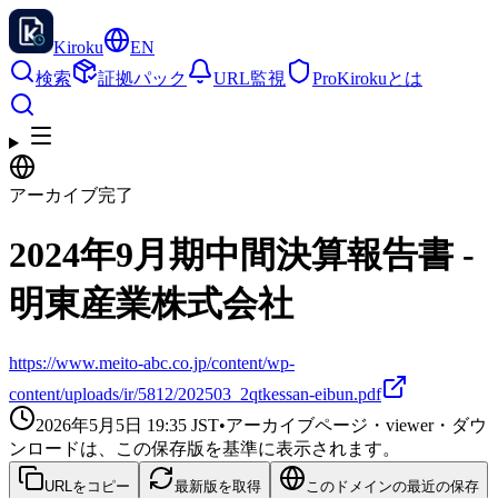
Kiroku
EN
検索
証拠パック
URL監視
Pro
Kirokuとは
アーカイブ完了
2024年9月期中間決算報告書 -
明東産業株式会社
https://www.meito-abc.co.jp/content/wp-
content/uploads/ir/5812/202503_2qtkessan-eibun.pdf
2026年5月5日 19:35
JST
•
アーカイブページ・viewer・ダウ
ンロードは、この保存版を基準に表示されます。
URLをコピー
最新版を取得
このドメインの最近の保存