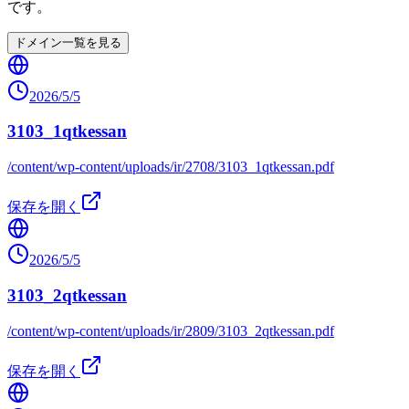
です。
ドメイン一覧を見る
2026/5/5
3103_1qtkessan
/content/wp-content/uploads/ir/2708/3103_1qtkessan.pdf
保存を開く
2026/5/5
3103_2qtkessan
/content/wp-content/uploads/ir/2809/3103_2qtkessan.pdf
保存を開く