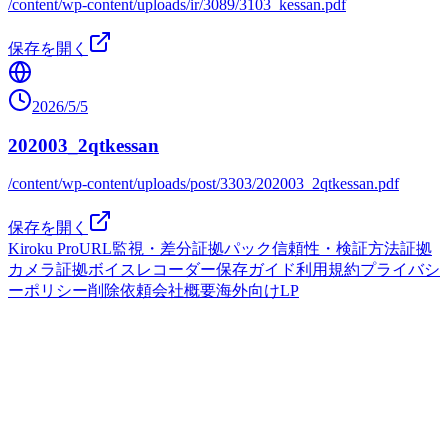
/content/wp-content/uploads/ir/3089/3103_kessan.pdf
保存を開く
2026/5/5
202003_2qtkessan
/content/wp-content/uploads/post/3303/202003_2qtkessan.pdf
保存を開く
Kiroku Pro
URL監視・差分
証拠パック
信頼性・検証方法
証拠
カメラ
証拠ボイスレコーダー
保存ガイド
利用規約
プライバシ
ーポリシー
削除依頼
会社概要
海外向けLP