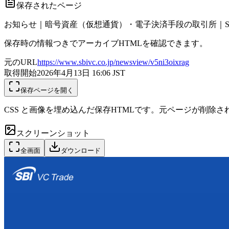
保存されたページ
お知らせ｜暗号資産（仮想通貨）・電子決済手段の取引所｜SB
保存時の情報つきでアーカイブHTMLを確認できます。
元のURL
https://www.sbivc.co.jp/newsview/v5ni3oixrag
取得開始
2026年4月13日 16:06
JST
保存ページを開く
CSS と画像を埋め込んだ保存HTMLです。元ページが削除
スクリーンショット
全画面
ダウンロード