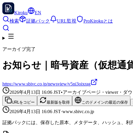
Kiroku
EN
検索
証拠パック
URL監視
Pro
Kirokuとは
アーカイブ完了
お知らせ｜暗号資産（仮想通貨
https://www.sbivc.co.jp/newsview/v5ni3oixrag
2026年4月13日 16:06
JST
•
アーカイブページ・viewer・
URLをコピー
最新版を取得
このドメインの最近の保存
2026年4月13日 16:06
JST
·
www.sbivc.co.jp
証拠パックには、保存した原本、メタデータ、ハッシュ、利用