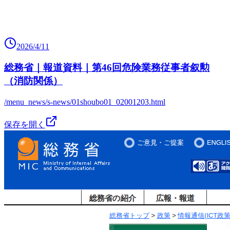
2026/4/11
総務省｜報道資料｜第46回危険業務従事者叙勲
（消防関係）
/menu_news/s-news/01shoubo01_02001203.html
保存を開く