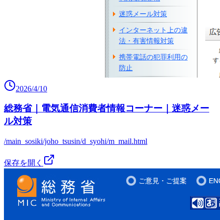
2026/4/10
総務省｜電気通信消費者情報コーナー｜迷惑メー
ル対策
/main_sosiki/joho_tsusin/d_syohi/m_mail.html
保存を開く