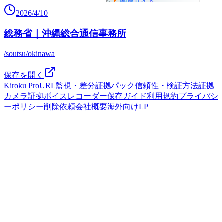
2026/4/10
総務省｜沖縄総合通信事務所
/soutsu/okinawa
保存を開く
Kiroku Pro
URL監視・差分
証拠パック
信頼性・検証方法
証拠
カメラ
証拠ボイスレコーダー
保存ガイド
利用規約
プライバシ
ーポリシー
削除依頼
会社概要
海外向けLP