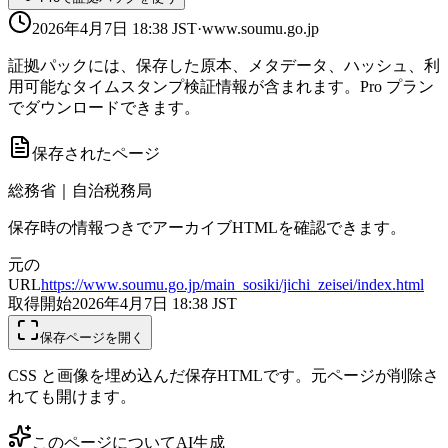
2026年4月7日 18:38
JST
·
www.soumu.go.jp
証拠パックには、保存した原本、メタデータ、ハッシュ、利
用可能なタイムスタンプ検証情報が含まれます。Pro プラン
でダウンロードできます。
保存されたページ
総務省｜自治税務局
保存時の情報つきでアーカイブHTMLを確認できます。
元の
URL
https://www.soumu.go.jp/main_sosiki/jichi_zeisei/index.html
取得開始
2026年4月7日 18:38
JST
保存ページを開く
CSS と画像を埋め込んだ保存HTMLです。元ページが削除さ
れても開けます。
このページについて
AI生成