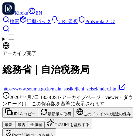
Kiroku
EN
検索
証拠パック
URL監視
Pro
Kirokuとは
アーカイブ完了
総務省｜自治税務局
https://www.soumu.go.jp/main_sosiki/jichi_zeisei/index.html
2026年4月7日 18:38
JST
•
アーカイブページ・viewer・ダウ
ンロードは、この保存版を基準に表示されます。
URLをコピー
最新版を取得
このドメインの最近の保存
最新
最古
全履歴
このURLを監視する
Proで証拠パックを使う