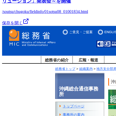
リューション」発表会～を開催
/soutsu/chugoku/fieldinfo/01sotsu08_01001834.html
保存を開く