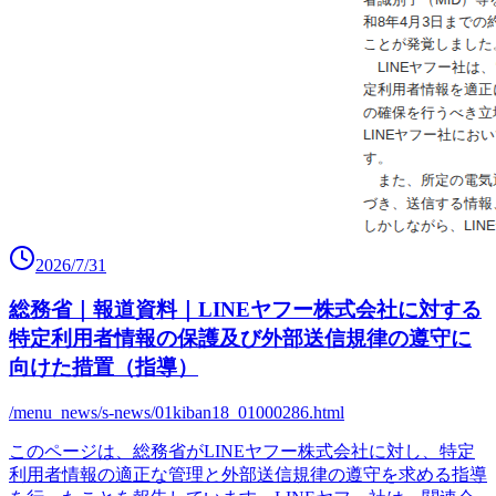
2026/7/31
総務省｜報道資料｜LINEヤフー株式会社に対する
特定利用者情報の保護及び外部送信規律の遵守に
向けた措置（指導）
/menu_news/s-news/01kiban18_01000286.html
このページは、総務省がLINEヤフー株式会社に対し、特定
利用者情報の適正な管理と外部送信規律の遵守を求める指導