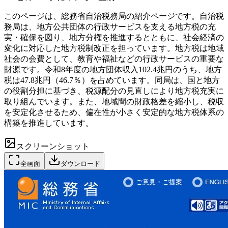
このページは、総務省自治税務局の紹介ページです。自治税
務局は、地方公共団体の行政サービスを支える地方税の充
実・確保を図り、地方分権を推進するとともに、社会経済の
変化に対応した地方税制改正を担っています。地方税は地域
社会の会費として、教育や福祉などの行政サービスの重要な
財源です。令和8年度の地方団体収入102.4兆円のうち、地方
税は47.8兆円（46.7％）を占めています。同局は、国と地方
の役割分担に基づき、税源配分の見直しにより地方税充実に
取り組んでいます。また、地域間の財政格差を縮小し、税収
を安定化させるため、偏在性が小さく安定的な地方税体系の
構築を推進しています。
スクリーンショット
全画面
ダウンロード