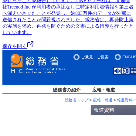
を行ったことを報告しています。LINEヤフー社は、関連会
社Treenod Inc.が利用者の承認なしに特定利用者情報を第三者
へ漏えいさせたことが発覚し、約803万件のデータが外部に
送信されたことが問題視されました。総務省は、再発防止策
の実施を求め、再発を防ぐための文書による指導を行ったと
しています。
保存を開く