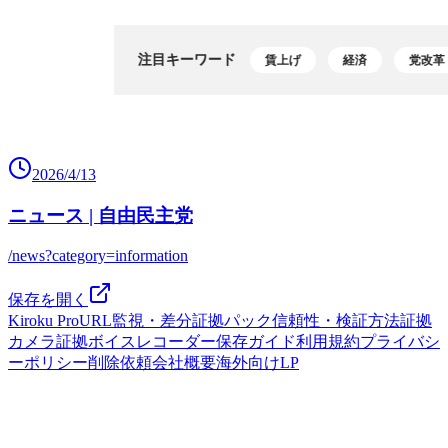
2026/4/13
ニュース | 自由民主党
/news?category=information
保存を開く
Kiroku Pro
URL監視・差分
証拠パック
信頼性・検証方法
証拠
カメラ
証拠ボイスレコーダー
保存ガイド
利用規約
プライバシ
ーポリシー
削除依頼
会社概要
海外向けLP