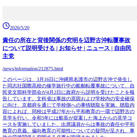
2026/5/20
責任の所在と背後関係の究明を辺野古沖転覆事故
について説明受ける | お知らせ | ニュース | 自由民
主党
/news/information/212875.html
このページは、3月16日に沖縄県名護市の辺野古沖で発生し
た同志社国際高校の修学旅行中の船舶転覆事故について、自
民党文部科学部会が4月2日に政府から説明を受けたことを報
告しています。文科省は事故の原因および学校内の安全確保
に向け、京都府を通じて学校側への事情聴取を実施。聴取内
容によれば、同校は平成27年から平和教育の一環で辺野古の
見学を行い、令和5年には船長が提案した海上からの見学コ
ースを実施していました。出席議員からは事故の責任や平和
教育の意義、偏向教育の可能性についての疑問が呈され、事