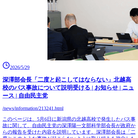
2026/5/29
深澤部会長「二度と起こしてはならない」北越高
校のバス事故について説明受ける | お知らせ | ニュ
ース | 自由民主党
/news/information/213241.html
このページは、5月6日に新潟県の北越高校で発生したバス事
故に関して、自由民主党の深澤陽一文部科学部会長が政府か
らの報告を受けた内容を説明しています。深澤部会長は「二