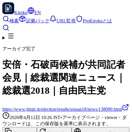
Kiroku
EN
検索
証拠パック
URL監視
Pro
Kirokuとは
アーカイブ完了
安倍・石破両候補が共同記者
会見｜総裁選関連ニュース｜
総裁選2018｜自由民主党
https://www.jimin.jp/election/results/sousai18/news/138090.html
2026年4月12日 10:26
JST
•
アーカイブページ・viewer・ダ
ウンロードは、この保存版を基準に表示されます。