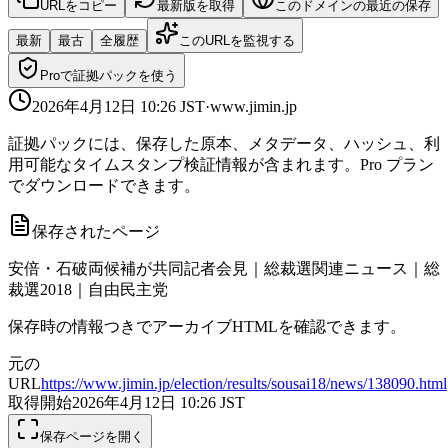
URLをコピー
最新版を取得
このドメインの最近の保存
最新
最古
全履歴
このURLを監視する
Proで証拠パックを使う
2026年4月12日 10:26
JST
·
www.jimin.jp
証拠パックには、保存した原本、メタデータ、ハッシュ、利
用可能なタイムスタンプ検証情報が含まれます。Pro プラン
でダウンロードできます。
保存されたページ
安倍・石破両候補が共同記者会見｜総裁選関連ニュース｜総
裁選2018｜自由民主党
保存時の情報つきでアーカイブHTMLを確認できます。
元の
URL
https://www.jimin.jp/election/results/sousai18/news/138090.html
取得開始
2026年4月12日 10:26
JST
保存ページを開く