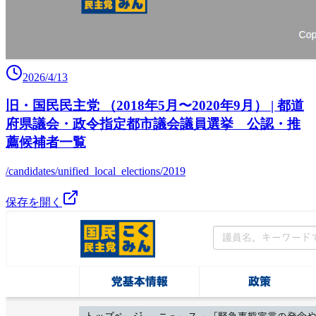
2026/4/13
旧・国民民主党 （2018年5月〜2020年9月） | 都道
府県議会・政令指定都市議会議員選挙 公認・推
薦候補者一覧
/candidates/unified_local_elections/2019
保存を開く