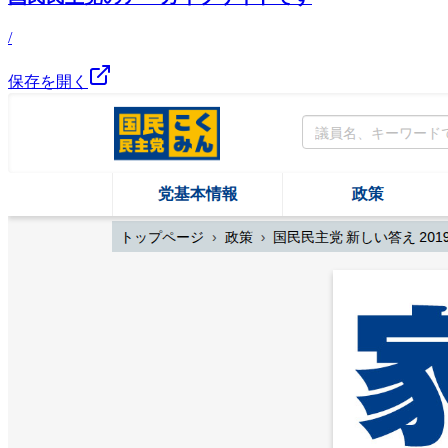
/
保存を開く