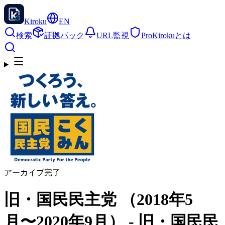
Kiroku
EN
検索
証拠パック
URL監視
Pro
Kirokuとは
アーカイブ完了
旧・国民民主党 （2018年5
月〜2020年9月） - 旧・国民民