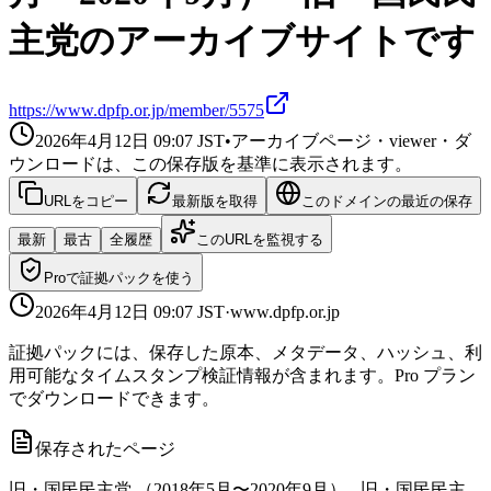
主党のアーカイブサイトです
https://www.dpfp.or.jp/member/5575
2026年4月12日 09:07
JST
•
アーカイブページ・viewer・ダ
ウンロードは、この保存版を基準に表示されます。
URLをコピー
最新版を取得
このドメインの最近の保存
最新
最古
全履歴
このURLを監視する
Proで証拠パックを使う
2026年4月12日 09:07
JST
·
www.dpfp.or.jp
証拠パックには、保存した原本、メタデータ、ハッシュ、利
用可能なタイムスタンプ検証情報が含まれます。Pro プラン
でダウンロードできます。
保存されたページ
旧・国民民主党 （2018年5月〜2020年9月） - 旧・国民民主