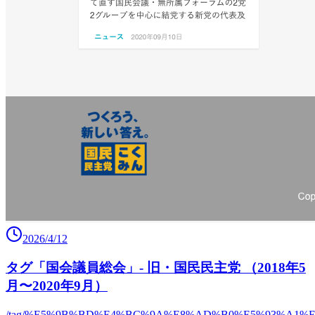
2026/4/12
タグ「国会議員総会」- 旧・国民民主党 （2018年5
月〜2020年9月）
/tag/%E5%9B%BD%E4%BC%9A%E8%AD%B0%E5%93%A1%