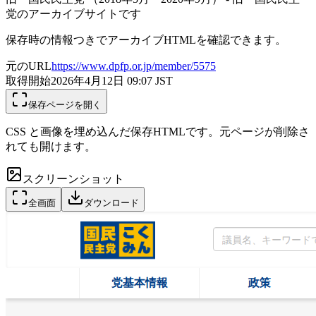
党のアーカイブサイトです
保存時の情報つきでアーカイブHTMLを確認できます。
元のURL
https://www.dpfp.or.jp/member/5575
取得開始
2026年4月12日 09:07
JST
保存ページを開く
CSS と画像を埋め込んだ保存HTMLです。元ページが削除さ
れても開けます。
スクリーンショット
全画面
ダウンロード