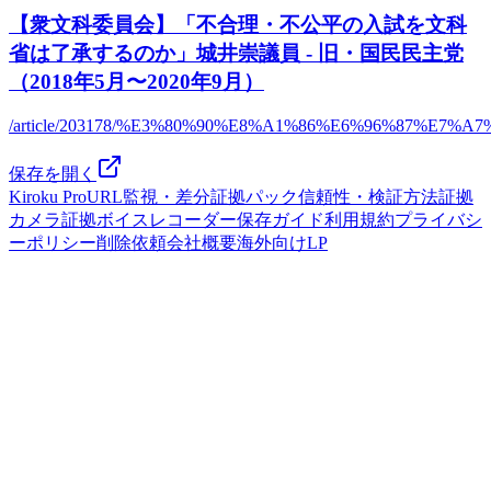
【衆文科委員会】「不合理・不公平の入試を文科
省は了承するのか」城井崇議員 - 旧・国民民主党
（2018年5月〜2020年9月）
/article/203178/%E3%80%90%E8%A1%86%E6%96%87
保存を開く
Kiroku Pro
URL監視・差分
証拠パック
信頼性・検証方法
証拠
カメラ
証拠ボイスレコーダー
保存ガイド
利用規約
プライバシ
ーポリシー
削除依頼
会社概要
海外向けLP