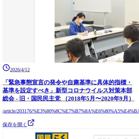
2026/4/12
「緊急事態宣言の発令や自粛基準に具体的指標・
基準を設定すべき」新型コロナウイルス対策本部
総会 - 旧・国民民主党 （2018年5月〜2020年9月）
/article/203176/%E3%80%8C%E7%B7%8A%E6%80%A
保存を開く