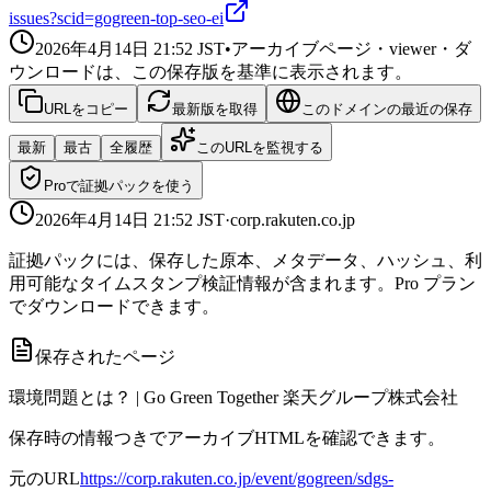
issues?scid=gogreen-top-seo-ei
2026年4月14日 21:52
JST
•
アーカイブページ・viewer・ダ
ウンロードは、この保存版を基準に表示されます。
URLをコピー
最新版を取得
このドメインの最近の保存
最新
最古
全履歴
このURLを監視する
Proで証拠パックを使う
2026年4月14日 21:52
JST
·
corp.rakuten.co.jp
証拠パックには、保存した原本、メタデータ、ハッシュ、利
用可能なタイムスタンプ検証情報が含まれます。Pro プラン
でダウンロードできます。
保存されたページ
環境問題とは？ | Go Green Together 楽天グループ株式会社
保存時の情報つきでアーカイブHTMLを確認できます。
元のURL
https://corp.rakuten.co.jp/event/gogreen/sdgs-