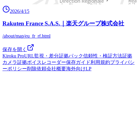
2026/4/15
Rakuten France S.A.S.｜楽天グループ株式会社
/about/map/eu_fr_rf.html
保存を開く
Kiroku Pro
URL監視・差分
証拠パック
信頼性・検証方法
証拠
カメラ
証拠ボイスレコーダー
保存ガイド
利用規約
プライバシ
ーポリシー
削除依頼
会社概要
海外向けLP