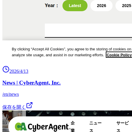
2026/4/13
News | CyberAgent, Inc.
/en/news
保存を開く