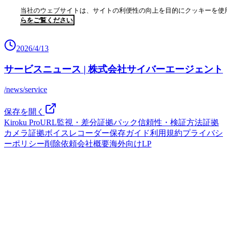
2026/4/13
サービスニュース | 株式会社サイバーエージェント
/news/service
保存を開く
Kiroku Pro
URL監視・差分
証拠パック
信頼性・検証方法
証拠
カメラ
証拠ボイスレコーダー
保存ガイド
利用規約
プライバシ
ーポリシー
削除依頼
会社概要
海外向けLP