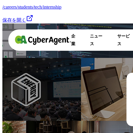
/careers/students/tech/internship
保存を開く