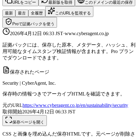
URLをコピー
最新版を取得
このドメインの最近の保存
最新
最古
全履歴
このURLを監視する
Proで証拠パックを使う
2026年4月12日 06:33
JST
·
www.cyberagent.co.jp
証拠パックには、保存した原本、メタデータ、ハッシュ、利
用可能なタイムスタンプ検証情報が含まれます。Pro プラン
でダウンロードできます。
保存されたページ
Security | CyberAgent, Inc.
保存時の情報つきでアーカイブHTMLを確認できます。
元のURL
https://www.cyberagent.co.jp/en/sustainability/security
取得開始
2026年4月12日 06:33
JST
保存ページを開く
CSS と画像を埋め込んだ保存HTMLです。元ページが削除さ