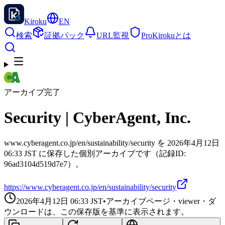
Kiroku
EN
検索
証拠パック
URL監視
Pro
Kirokuとは
アーカイブ完了
Security | CyberAgent, Inc.
www.cyberagent.co.jp/en/sustainability/security を 2026年4月12日
06:33 JST に保存した個別アーカイブです（記録ID:
96ad3104d519d7e7）。
https://www.cyberagent.co.jp/en/sustainability/security
2026年4月12日 06:33
JST
•
アーカイブページ・viewer・ダ
ウンロードは、この保存版を基準に表示されます。