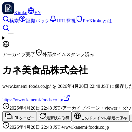
Kiroku
EN
検索
証拠パック
URL監視
Pro
Kirokuとは
アーカイブ完了
外部タイムスタンプ済み
カネ美食品株式会社
www.kanemi-foods.co.jp/ を 2026年4月20日 22:48 JST
https://www.kanemi-foods.co.jp/
2026年4月20日 22:48
JST
•
アーカイブページ・viewer・
URLをコピー
最新版を取得
このドメインの最近の保存
2026年4月20日 22:48
JST
·
www.kanemi-foods.co.jp