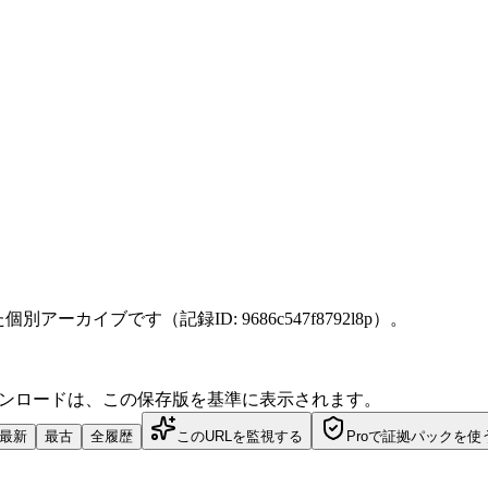
 に保存した個別アーカイブです（記録ID: 9686c547f8792l8p）。
ダウンロードは、この保存版を基準に表示されます。
最新
最古
全履歴
このURLを監視する
Proで証拠パックを使