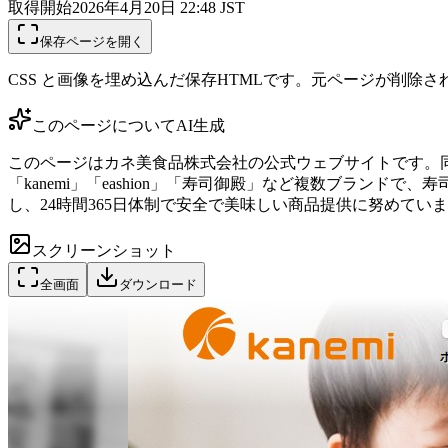
取得開始
2026年4月20日 22:48
JST
保存ページを開く
CSS と画像を埋め込んだ保存HTMLです。元ページが削除
このページについて
AI生成
このページはカネ美食品株式会社の公式ウェブサイトです。
「kanemi」「eashion」「寿司御殿」など複数ブラ
し、24時間365日体制で安全で美味しい商品提供に努めて
スクリーンショット
全画面
ダウンロード