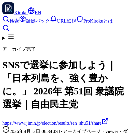
Kiroku
EN
検索
証拠パック
URL監視
Pro
Kirokuとは
アーカイブ完了
SNSで選挙に参加しよう｜
「日本列島を、強く豊か
に。」 2026年 第51回 衆議院
選挙｜自由民主党
https://www.jimin.jp/election/results/sen_shu51/share
2026年4月12日 06:34
JST
•
アーカイブページ・viewer・ダ