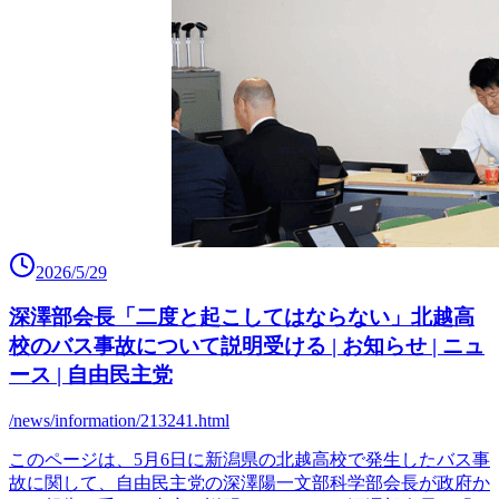
2026/5/29
深澤部会長「二度と起こしてはならない」北越高
校のバス事故について説明受ける | お知らせ | ニュ
ース | 自由民主党
/news/information/213241.html
このページは、5月6日に新潟県の北越高校で発生したバス事
故に関して、自由民主党の深澤陽一文部科学部会長が政府か