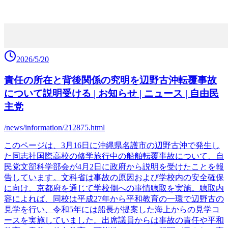
2026/5/20
責任の所在と背後関係の究明を辺野古沖転覆事故
について説明受ける | お知らせ | ニュース | 自由民
主党
/news/information/212875.html
このページは、3月16日に沖縄県名護市の辺野古沖で発生し
た同志社国際高校の修学旅行中の船舶転覆事故について、自
民党文部科学部会が4月2日に政府から説明を受けたことを報
告しています。文科省は事故の原因および学校内の安全確保
に向け、京都府を通じて学校側への事情聴取を実施。聴取内
容によれば、同校は平成27年から平和教育の一環で辺野古の
見学を行い、令和5年には船長が提案した海上からの見学コ
ースを実施していました。出席議員からは事故の責任や平和