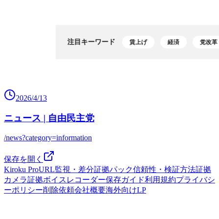
2026/4/13
ニュース | 自由民主党
/news?category=information
保存を開く
Kiroku Pro
URL監視・差分
証拠パック
信頼性・検証方法
証拠
カメラ
証拠ボイスレコーダー
保存ガイド
利用規約
プライバシ
ーポリシー
削除依頼
会社概要
海外向けLP