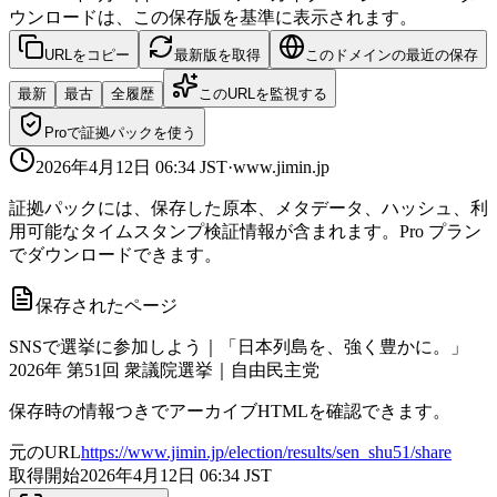
ウンロードは、この保存版を基準に表示されます。
URLをコピー
最新版を取得
このドメインの最近の保存
最新
最古
全履歴
このURLを監視する
Proで証拠パックを使う
2026年4月12日 06:34
JST
·
www.jimin.jp
証拠パックには、保存した原本、メタデータ、ハッシュ、利
用可能なタイムスタンプ検証情報が含まれます。Pro プラン
でダウンロードできます。
保存されたページ
SNSで選挙に参加しよう｜「日本列島を、強く豊かに。」
2026年 第51回 衆議院選挙｜自由民主党
保存時の情報つきでアーカイブHTMLを確認できます。
元のURL
https://www.jimin.jp/election/results/sen_shu51/share
取得開始
2026年4月12日 06:34
JST