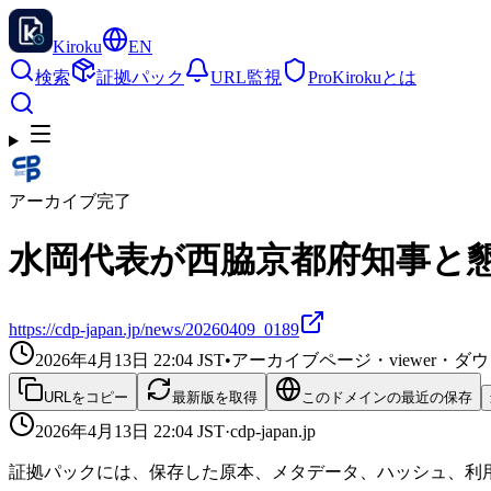
Kiroku
EN
検索
証拠パック
URL監視
Pro
Kirokuとは
アーカイブ完了
水岡代表が西脇京都府知事と懇談
https://cdp-japan.jp/news/20260409_0189
2026年4月13日 22:04
JST
•
アーカイブページ・viewer・
URLをコピー
最新版を取得
このドメインの最近の保存
2026年4月13日 22:04
JST
·
cdp-japan.jp
証拠パックには、保存した原本、メタデータ、ハッシュ、利用