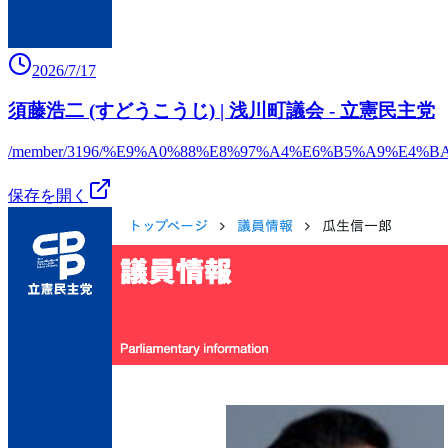
2026/7/17
須藤浩二 (すどうこうじ) | 浅川町議会 - 立憲民主党
/member/3196/%E9%A0%88%E8%97%A4%E6%B5%A9%E4%B
保存を開く