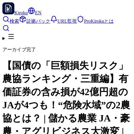
Kiroku
EN
検索
証拠パック
URL監視
Pro
Kirokuとは
アーカイブ完了
【国債の「巨額損失リスク」
農協ランキング・三重編】有
価証券の含み損が42億円超の
JAが4つも！“危険水域”の2農
協とは？ | 儲かる農業 JA・豪
農・アグリビジネス大激変 |