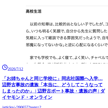
2026/7/12
「お姉ちゃんと同じ学校に」同志社国際へ入学…
辺野古事故の遺族「本当に、どうしてこうなって
しまったのか」 | 辺野古ボート事故・遺族の声 | ダ
イヤモンド・オンライン
/articles/-/390657?page=2