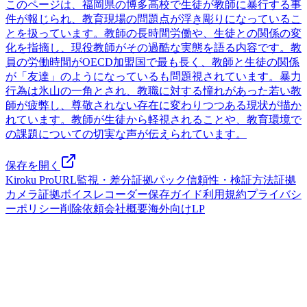
このページは、福岡県の博多高校で生徒が教師に暴行する事
件が報じられ、教育現場の問題点が浮き彫りになっているこ
とを扱っています。教師の長時間労働や、生徒との関係の変
化を指摘し、現役教師がその過酷な実態を語る内容です。教
員の労働時間がOECD加盟国で最も長く、教師と生徒の関係
が「友達」のようになっているも問題視されています。暴力
行為は氷山の一角とされ、教職に対する憧れがあった若い教
師が疲弊し、尊敬されない存在に変わりつつある現状が描か
れています。教師が生徒から軽視されることや、教育環境で
の課題についての切実な声が伝えられています。
保存を開く
Kiroku Pro
URL監視・差分
証拠パック
信頼性・検証方法
証拠
カメラ
証拠ボイスレコーダー
保存ガイド
利用規約
プライバシ
ーポリシー
削除依頼
会社概要
海外向けLP