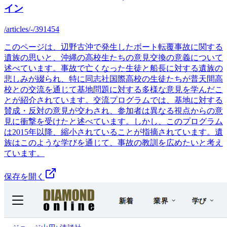
イン
/articles/-/391454
このページは、辺野古沖で発生したボート転覆事故に関する
遺族の思いと、沖縄の高校生たちの意見交換の意義について
述べています。事故で亡くなった生徒と船長に対する遺族の
悲しみが綴られ、特に同志社国際高校の生徒たちが普天間高
校との交流を通じて基地問題に対する多様な意見を学んだこ
とが紹介されています。交流プログラムでは、基地に対する
賛成・反対の意見が交わされ、参加者は異なる視点からの意
見に衝撃を受けたと述べています。しかし、このプログラム
は2015年以降、縮小されていることが指摘されています。遺
族はこのような学びを通じて、事故の教訓を広めたいと考え
ています。
保存を開く