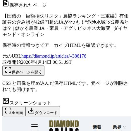
保存されたページ
【国債の「巨額損失リスク」農協ランキング・三重編】有価
証券の含み損が42億円超のJAが4つも！“危険水域”の2農協と
は？ | 儲かる農業 JA・豪農・アグリビジネス大激変 | ダイヤ
モンド・オンライン
保存時の情報つきでアーカイブHTMLを確認できます。
元のURL
https://diamond.jp/articles/-/386176
取得開始
2026年4月14日 06:51
JST
保存ページを開く
CSS と画像を埋め込んだ保存HTMLです。元ページが削除さ
れても開けます。
スクリーンショット
全画面
ダウンロード