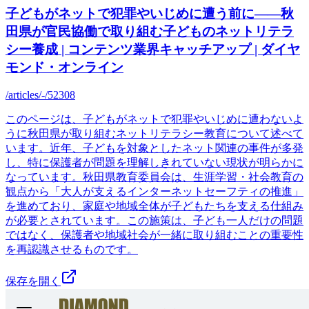
子どもがネットで犯罪やいじめに遭う前に――秋
田県が官民協働で取り組む子どものネットリテラ
シー養成 | コンテンツ業界キャッチアップ | ダイヤ
モンド・オンライン
/articles/-/52308
このページは、子どもがネットで犯罪やいじめに遭わないよ
うに秋田県が取り組むネットリテラシー教育について述べて
います。近年、子どもを対象としたネット関連の事件が多発
し、特に保護者が問題を理解しきれていない現状が明らかに
なっています。秋田県教育委員会は、生涯学習・社会教育の
観点から「大人が支えるインターネットセーフティの推進」
を進めており、家庭や地域全体が子どもたちを支える仕組み
が必要とされています。この施策は、子ども一人だけの問題
ではなく、保護者や地域社会が一緒に取り組むことの重要性
を再認識させるものです。
保存を開く