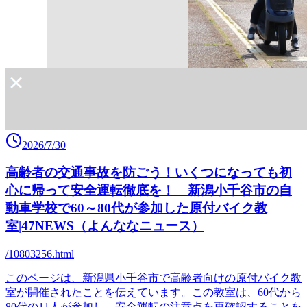
2026/7/30
高齢者の交通事故を防ごう！いくつになっても初
心に帰って安全運転徹底を！ 新潟小千谷市の自
動車学校で60～80代が参加した原付バイク教
室|47NEWS（よんななニュース）
/10803256.html
このページは、新潟県小千谷市で高齢者向けの原付バイク教
室が開催されたことを伝えています。この教室は、60代から
80代の11人が参加し、安全運転の注意点を再確認することを