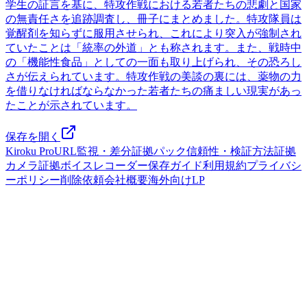
学生の証言を基に、特攻作戦における若者たちの悲劇と国家
の無責任さを追跡調査し、冊子にまとめました。特攻隊員は
覚醒剤を知らずに服用させられ、これにより突入が強制され
ていたことは「統率の外道」とも称されます。また、戦時中
の「機能性食品」としての一面も取り上げられ、その恐ろし
さが伝えられています。特攻作戦の美談の裏には、薬物の力
を借りなければならなかった若者たちの痛ましい現実があっ
たことが示されています。
保存を開く
Kiroku Pro
URL監視・差分
証拠パック
信頼性・検証方法
証拠
カメラ
証拠ボイスレコーダー
保存ガイド
利用規約
プライバシ
ーポリシー
削除依頼
会社概要
海外向けLP