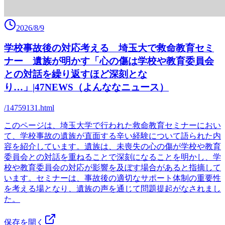
2026/8/9
学校事故後の対応考える 埼玉大で救命教育セミ
ナー 遺族が明かす「心の傷は学校や教育委員会
との対話を繰り返すほど深刻とな
り…」|47NEWS（よんななニュース）
/14759131.html
このページは、埼玉大学で行われた救命教育セミナーにおい
て、学校事故の遺族が直面する辛い経験について語られた内
容を紹介しています。遺族は、未喪失の心の傷が学校や教育
委員会との対話を重ねることで深刻になることを明かし、学
校や教育委員会の対応が影響を及ぼす場合があると指摘して
います。セミナーは、事故後の適切なサポート体制の重要性
を考える場となり、遺族の声を通じて問題提起がなされまし
た。
保存を開く