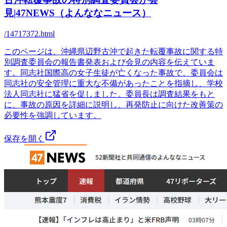
見|47NEWS（よんななニュース）
/14717372.html
このページは、沖縄県辺野古沖で起きた転覆事故に関する特
別調査委員会の報告書発表および会見の内容を伝えていま
す。同志社国際高の女子生徒が亡くなった事故で、委員会は
同志社の安全管理に重大な不備があったことを指摘し、学校
法人同志社に猛省を促しました。委員長は調査結果をもと
に、事故の原因を詳細に説明し、再発防止に向けた改善策の
必要性を強調しています。
保存を開く