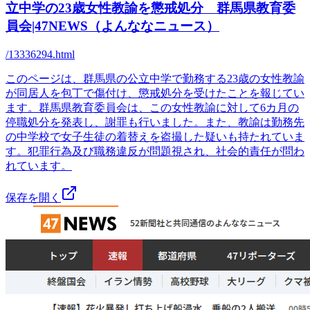
立中学の23歳女性教諭を懲戒処分 群馬県教育委
員会|47NEWS（よんななニュース）
/13336294.html
このページは、群馬県の公立中学で勤務する23歳の女性教諭
が同居人を包丁で傷付け、懲戒処分を受けたことを報じてい
ます。群馬県教育委員会は、この女性教諭に対して6カ月の
停職処分を発表し、謝罪も行いました。また、教諭は勤務先
の中学校で女子生徒の着替えを盗撮した疑いも持たれていま
す。犯罪行為及び職務違反が問題視され、社会的責任が問わ
れています。
保存を開く