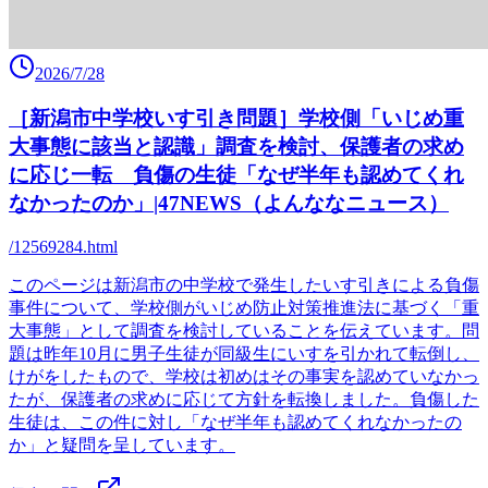
2026/7/28
［新潟市中学校いす引き問題］学校側「いじめ重
大事態に該当と認識」調査を検討、保護者の求め
に応じ一転 負傷の生徒「なぜ半年も認めてくれ
なかったのか」|47NEWS（よんななニュース）
/12569284.html
このページは新潟市の中学校で発生したいす引きによる負傷
事件について、学校側がいじめ防止対策推進法に基づく「重
大事態」として調査を検討していることを伝えています。問
題は昨年10月に男子生徒が同級生にいすを引かれて転倒し、
けがをしたもので、学校は初めはその事実を認めていなかっ
たが、保護者の求めに応じて方針を転換しました。負傷した
生徒は、この件に対し「なぜ半年も認めてくれなかったの
か」と疑問を呈しています。