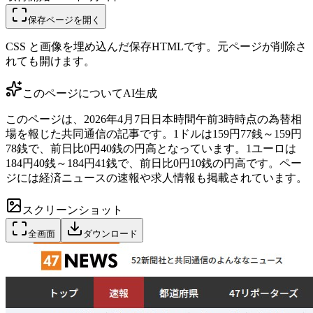
保存ページを開く
CSS と画像を埋め込んだ保存HTMLです。元ページが削除さ
れても開けます。
このページについて
AI生成
このページは、2026年4月7日日本時間午前3時時点の為替相
場を報じた共同通信の記事です。1ドルは159円77銭～159円
78銭で、前日比0円40銭の円高となっています。1ユーロは
184円40銭～184円41銭で、前日比0円10銭の円高です。ペー
ジには経済ニュースの速報や求人情報も掲載されています。
スクリーンショット
全画面
ダウンロード