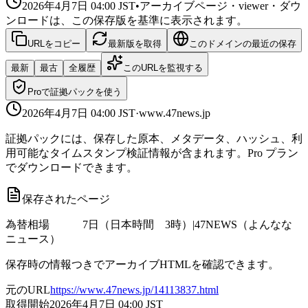
2026年4月7日 04:00
JST
•
アーカイブページ・viewer・ダウ
ンロードは、この保存版を基準に表示されます。
URLをコピー
最新版を取得
このドメインの最近の保存
最新
最古
全履歴
このURLを監視する
Proで証拠パックを使う
2026年4月7日 04:00
JST
·
www.47news.jp
証拠パックには、保存した原本、メタデータ、ハッシュ、利
用可能なタイムスタンプ検証情報が含まれます。Pro プラン
でダウンロードできます。
保存されたページ
為替相場 7日（日本時間 3時）|47NEWS（よんなな
ニュース）
保存時の情報つきでアーカイブHTMLを確認できます。
元のURL
https://www.47news.jp/14113837.html
取得開始
2026年4月7日 04:00
JST