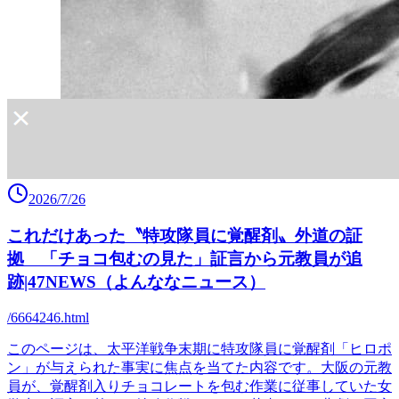
2026/7/26
これだけあった〝特攻隊員に覚醒剤〟外道の証
拠 「チョコ包むの見た」証言から元教員が追
跡|47NEWS（よんななニュース）
/6664246.html
このページは、太平洋戦争末期に特攻隊員に覚醒剤「ヒロポ
ン」が与えられた事実に焦点を当てた内容です。大阪の元教
員が、覚醒剤入りチョコレートを包む作業に従事していた女